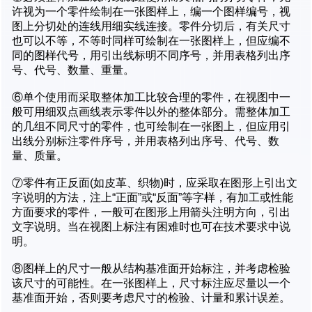
许视为一个零件绘制在一张图样上，编一个图样编号，视
图上分切处的连线用细实线连接。零件分切后，有关尺寸
也可以不等，不等时同样可绘制在一张图样上，但应编不
同的图样代号，用引出线标明不同序号，并用表格列出序
号、代号、数量、重量。
⑥单个使用而采取整体加工比较合理的零件，在视图中一
般可用细双点画线表示零件以外的整体部分。需整体加工
的几组不同尺寸的零件，也可绘制在一张图上，但应用引
出线分别标注零件序号，并用表格列出序号、代号、数
量、质量。
⑦零件有正反面(如皮革、织物)时，应采取在图形上引出文
字说明的方法，注上“正面”或“反面”等字样，有加工或性能
方面要求的零件，一般可在图形上用箭头注明方向，引出
文字说明。当在视图上标注有困难时也可在技术要求中说
明。
⑧图样上的尺寸一般从结构基准面开始标注，并考虑检验
该尺寸的可能性。在一张图样上，尺寸标注应尽量以一个
基准面开始，否则要考虑尺寸的检验、计量和累计误差。