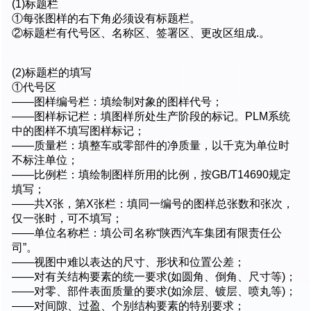
(1)标题栏
①每张图样的右下角必须设有标题栏。
②标题栏有代号区、名称区、签署区、更改区组成.。
(2)标题栏的填写
①代号区
——图样编号栏：填绘制对象的图样代号；
——图样标记栏：填图样所处生产阶段的标记。PLM系统
中的图样不填写图样标记；
——质量栏：填整车或零部件的净质量，以千克为单位时
不标注单位；
——比例栏：填绘制图样所用的比例，按GB/T14690规定
填写；
——共X张，第X张栏：填同一编号的图样总张数和张次，
仅一张时，可不填写；
——单位名称栏：填公司名称“陕西汽车集团有限责任公
司”。
——视图中难以表达的尺寸、形状和位置公差；
——对有关结构要素的统一要求(如圆角、倒角、尺寸等)；
——对零、部件表面质量的要求(如涂层、镀层、喷丸等)；
——对间隙、过盈、个别结构要素的特别要求；