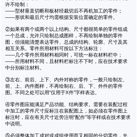
许不绘制：
——型材垂直切断和板材经裁切后不再机加工的零件；
——形状和最后尺寸均需根据安装位置确定的零件。
②如果有两个或两个以上结构、尺寸都很简单的零件组成
一个总成，允许只绘制总成图样，不再绘制单独的零件
图，但须能清楚表达零件、总成的结构、轮廓、尺寸及其
相互关系。零件所用材料可按以下方法标注：
——几个零件所用材料相同时，可统一标在材料栏中；
——所用材料不同，且材料栏标注不下时，应在技术要求
中分别标注材料。
③左右、前后、上下、内外对称的零件，一般只绘制左、
前、上、内件图样，不再绘制右、后、下、外件的零件
图。不同之处可以用“仅用于X件”字样表达。
④零件图应能满足产品功能、结构要求。需要在装配过程
中加工的零件尺寸应标注在装配图上，如必须在零件图上
标注时，应在有关尺寸近旁注明“配作”等字样或在技术要求
中说明。
⑤必须整体加工成对或成组使用而又相同的分切零件，允