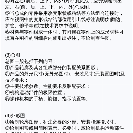
④对左右(前后、上下、内外)对称的总成，应分别绘制出
左、右(前、后、上、下、内、外)总成图。
⑤当总成的零件采用改变形状或粘结等方法组合连接时，
应在视图中的变形或粘结部位用引出线标注说明(如翻边、
扩管、铆平等)或在技术要求中说明。
⑥材料与零件组成一体时，其附属在零件上的成形材料可
填写在图样的明细栏内或引出标注，不绘制零件图。
(3)总图
总图一般包括下列内容：
①产品轮廓及其各组成部分的装配关系图形；
②产品的外形尺寸(无外形图时)、安装尺寸(无装置图时)及
技术要求；
③主要技术参数、性能要求及装配要求；
④机构运动部件的极限位置；
⑤操作机构的手柄、旋钮、指示装置等。
(4)外形图
①绘制轮廓图形，标注必要的外形、安装和连接尺寸。
②绘制图形或用简图表示。必要时，应绘制机构运动部件