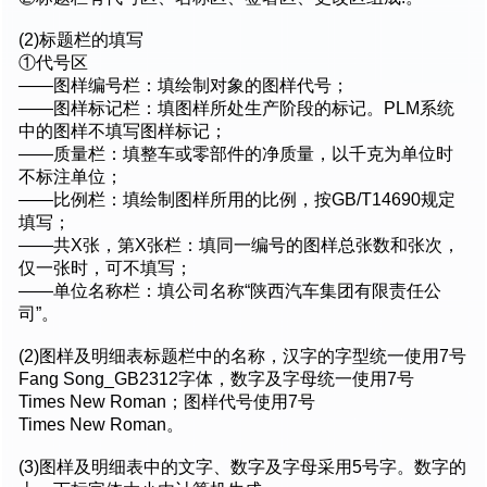
(2)标题栏的填写
①代号区
——图样编号栏：填绘制对象的图样代号；
——图样标记栏：填图样所处生产阶段的标记。PLM系统
中的图样不填写图样标记；
——质量栏：填整车或零部件的净质量，以千克为单位时
不标注单位；
——比例栏：填绘制图样所用的比例，按GB/T14690规定
填写；
——共X张，第X张栏：填同一编号的图样总张数和张次，
仅一张时，可不填写；
——单位名称栏：填公司名称“陕西汽车集团有限责任公
司”。
(2)图样及明细表标题栏中的名称，汉字的字型统一使用7号
Fang Song_GB2312字体，数字及字母统一使用7号
Times New Roman；图样代号使用7号
Times New Roman。
(3)图样及明细表中的文字、数字及字母采用5号字。数字的