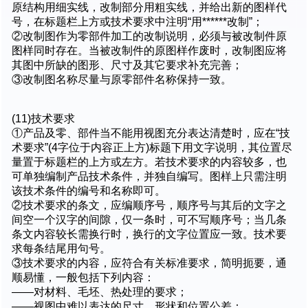
原结构用细实线，改制部分用粗实线，并给出新的图样代
号，在标题栏上方或技术要求中注明“用******改制”；
②改制图作为零部件加工的改制说明，必须与被改制件原
图样同时存在。当被改制件的原图样作废时，改制图应将
其图中所缺的图形、尺寸及其它要求补充完善；
③改制图名称尽量与原零部件名称保持一致。
(11)技术要求
①产品及零、部件当不能用视图充分表达清楚时，应在“技
术要求”(4字位于内容正上方)标题下用文字说明，其位置尽
量置于标题栏的上方或左方。若技术要求的内容较多，也
可单独编制产品技术条件，并独自编写。图样上只需注明
该技术条件的编号和名称即可。
②技术要求的条文，应编顺序号，顺序号与其后的文字之
间空一个汉字的间隙，仅一条时，可不写顺序号；当几条
条文内容较长需换行时，换行的文字位置应一致。技术要
求每条结尾用句号。
③技术要求的内容，应符合有关标准要求，简明扼要，通
顺易懂，一般包括下列内容：
——对材料、毛坯、热处理的要求；
——视图中难以表达的尺寸、形状和位置公差；