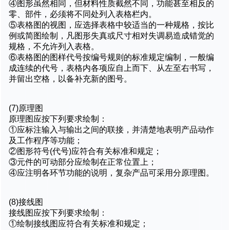
④图形虽然相同，但材料性质截然不同，功能甚至相反的
零、部件，必须将不同处列入表格栏内。
⑤表格图的视图，应选择表格中较适当的一种规格，按比
例或简图绘制，凡图形失真或尺寸相对失调易造成错觉的
规格，不允许列入表格。
⑥表格图的图样代号按编号规则的标准规定编制，一般编
成连续的代号，表格内各项应自上而下、从左至右书写，
并留出空格，以备补充新的图号。
(7)原理图
原理图应按下列要求绘制：
①应标注输入与输出之间的联接，并清楚地表明产品动作
及工作程序等功能；
②图形符号(代号)应符合有关标准和规定；
③元件的可动部分应绘制在正常位置上；
④应注明各环节功能的说明，复杂产品可采用分原理图。
(8)接线图
接线图应按下列要求绘制：
①绘制接线图应符合有关标准和规定；