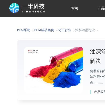
首页
产
关于我们
PLM系统
PLM成功案例
化工行业
涂料油墨行业
>
>
>
>
油漆
解决
随着当前
涂料行业
高………
产品应