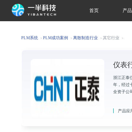
首页
产
关于我们
PLM系统
PLM成功案例
离散制造行业
其它行业
>
>
>
>
仪表
浙江正泰
年，经过
全资子公
产品应