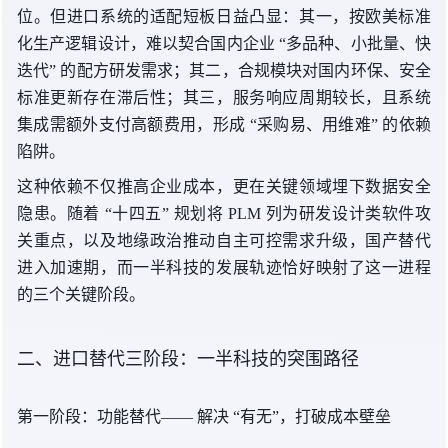
位。但进口系统的适配短板日益凸显：其一，按欧美标准
化生产逻辑设计，难以契合国内
企业 “
多品种、小批量、快
迭代
” 的
配方研发需求；其二，合规模块对国内环保、安全
标准更新存在滞后性；其三，服务响应周期较长，且系统
集成需额外支付高额费用，
形成 “
采购易、用维难
” 的
依赖
陷阱。
这种依赖不仅推高企业成本，更在关键领域埋下数据安全
隐患。
随着 “
十四五
” 规划
将 PLM 列为研发设计类软件攻
关重点，以及地缘政治推动自主可控需求升级，国产替代
进入加速期，而一半科技的发展轨迹恰好映射了这一进程
的三个关键阶段。
二、进口替代三阶段：一半科技的突围路径
第一阶段：功能替代——
解决 “
有无”，打破成本壁垒