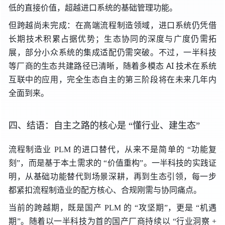
低的直接价值，超越进口系统的基础管理功能。
但跨越尚未完成：在高端流程制造领域，进口系统仍凭借
长期技术积累占据优势；生态协同的深度与广度仍需拓
展，部分小众系统的集成适配仍需突破。不过，一半科技
等厂商的生态共建路径已清晰，随着多模态 AI 技术在系统
互联中的应用，完全生态自主的第三阶段将在未来几年内
全面到来。
四、结语：自主之路的核心
是 “
懂行业、建生态”
流程制造业 PLM 的进口替代，从来不是简单
的 “
功能复
刻”，而是基于本土需求
的 “
价值重构”。一半科技的实践证
明，从基础功能替代到场景深耕，再到生态引领，每一步
都紧扣流程制造业的配方核心、合规刚需与协同痛点。
当前的跨越期，既是国产 PLM
的 “
攻坚期”，更
是 “
机遇
期”。随着
以
一半科技
为首的国产厂商
持续
以 “
行业洞察 +