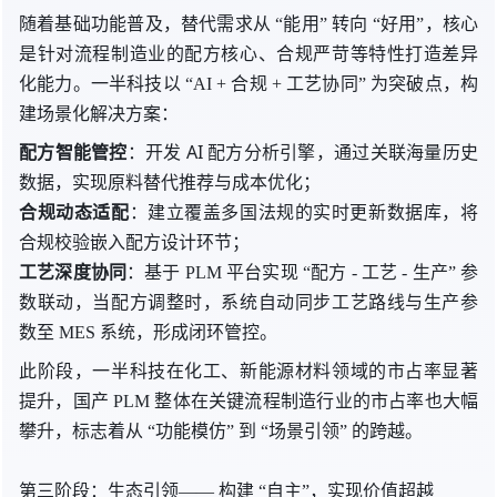
随着基础功能普及，替代需求
从 “
能用”
转向 “
好用”，核心
是针对流程制造业的配方核心、合规严苛等特性打造差异
化能力。一半科技
以 “
AI + 合规 + 工艺协同
” 为
突破点，构
建场景化解决方案：
配方智能管控
：开发 AI 配方分析引擎，通过关联海量历史
数据，实现原料替代推荐与成本优化；
合规动态适配
：建立覆盖多国法规的实时更新数据库，将
合规校验嵌入配方设计环节
；
工艺深度协同
：基于 PLM 平台
实现 “
配方 -
工艺 -
生产
” 参
数
联动，当配方调整时，系统自动同步工艺路线与生产参
数至 MES 系统，形成闭环管控。
此阶段，一半科技在化工、新能源材料领域的市占率显著
提升，国产 PLM 整体在关键流程制造行业的市占率也大幅
攀升，标志着
从 “
功能模仿”
到 “
场景引领
” 的
跨越。
第三阶段：生态引领
——
构建 “
自主”，实现价值超越