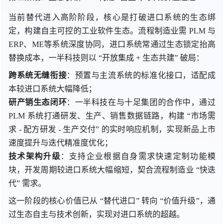
当前替代进入高阶阶段，核心是打破进口系统的生态绑
定，构建自主可控的工业软件生态。流程制造业需 PLM 与
ERP、ME等系统深度协同，进口系统常通过生态锁定抬高
替换成本，一半科技则
以 “
开放集成 + 生态共建
” 破
局：
跨系统无缝衔接
：预置与主流系统的标准化接口，适配成
本较进口系统大幅降低；
研产销生态闭环
：
一半科技
在与十足集团的合作中，通过
PLM 系统打通研发、生产、销售数据链路，
构建 “
市场需
求
- 配方
研发
- 生产
交付
” 的
实时响应机制，实现新品上市
速度提升与迭代精准度优化；
技术架构升级
：支持企业根据自身需求快速定制功能模
块，开发周期较进口系统大幅缩短，契合流程制造
业 “
快迭
代
” 需求
。
这一阶段的核心价值已
从
“
替代进口”
转向 “
价值升级”，通
过生态自主与技术创新，实现对进口系统的超越。