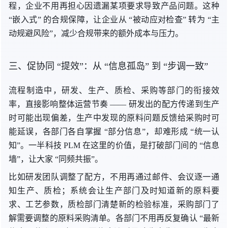
程，企业不用再担心因遗漏某项要求导致产品问题。这
种
“
嵌入式
” 的
合规保障，让企业
从 “
被动应对检查
” 转
为 “
主
动规避风险”，减少合规带来的额外成本与压力。
三、促
协同 “
提效”：
从 “
信息孤岛”
到 “
步调一致”
流程制造中，研发、生产、质检、采购等部门的衔接效
率，直接影响整体运营
节奏 —
— 研发出的配方传递到生产
时可能出现偏差，生产中发现的原料问题反馈给采购时可
能延误，各部门各自
掌握 “
部分信息”，却难
形成 “
统一认
知”。一半科技 PLM 在这里的价值，是打破部门间
的 “
信息
墙”，让
大家 “
同频共振”。
比如研发团队调整了配方，不用再通过邮件、会议逐一通
知生产、质检；系统会让生产部门及时知道新的原料要
求、工艺参数，质检部门清楚新的检验标准，采购部门了
解需要调整的原料采购清单。各部门不用再反复
确认 “
最新