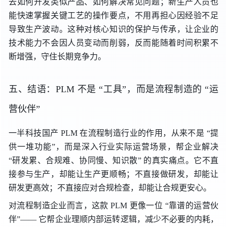
去如何开发类似产品、如何解决常见问题；新生产人员也
能快速掌握关键工艺的操作要点，不用再担心因经验不足
导致生产波动。这种对核心知识的保护与传承，让企业的
技术能力不会因人员变动而削弱，反而能随着时间积累不
断增强，守住长期竞争力。
五、结语：PLM
不是 “
工具”，而是流程制造
的 “
运
营伙伴”
一半科技国产 PLM 在流程制造行业的作用，从来
不是 “
提
供一堆功能”，而是深入行业实际运营场景，帮企业
解决
“
研发累、合规难、协同慢、知识散
” 的
真实痛点。它不直
接参与生产，却能让生产更顺畅；不直接做研发，却能让
研发更高效；不直接应对合规检查，却能让合规更安心。
对流程制造企业而言，这款 PLM 更像一
位 “
靠谱的运营伙
伴”—
— 它
帮企业理顺内部运转逻辑，减少不必要的内耗，