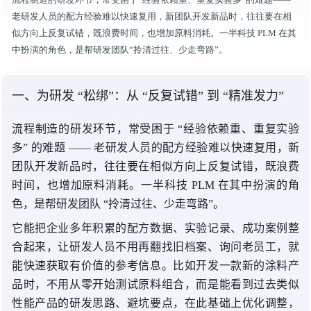
老研发人员的配方经验难以快速复用，新团队开发新品时，往往要在相
似方向上反复试错，既浪费时间，也增加原料消耗。一半科技 PLM 在其
中扮演的角色，是帮研发团队“拎清过往、少走弯路”。
一、为
研发 “
松绑”：
从 “
反复试错”
到 “
精准发力”
流程制造的研发环节，常受困
于 “
经验依赖重、重复实验
多
” 的
难题 —
— 老
研发人员的配方经验难以快速复用，新
团队开发新品时，往往要在相似方向上反复试错，既浪费
时间，也增加原料消耗。一半科技 PLM 在其中扮演的角
色，是帮研发
团队 “
拎清过往、少走弯路”。
它能把企业多年积累的配方数据、实验记录、成功案例整
合起来，让研发人员不用再翻找旧档案、询问老员工，就
能快速获取有价值的参考信息。比如开发一款新的涂料产
品时，不用从零开始测试原料组合，而是能看到过去类似
性能产品的研发思路、避坑要点，在此基础上优化调整，