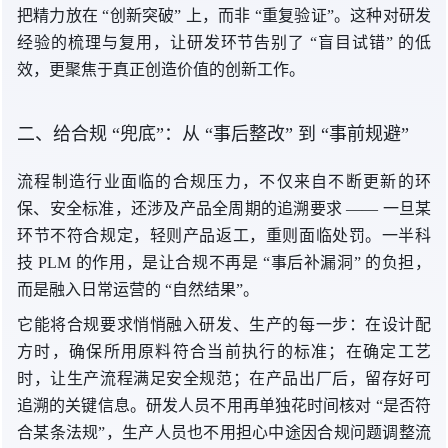
把精力放
在 “
创新突破
” 上
，而
非 “
重复验证”。这种对研发
经验的梳理与复用，让研发环节告别
了 “
盲目试错
” 的
低
效，更聚焦于真正创造价值的创新工作。
二、给
合规 “
兜底”：
从 “
事后整改”
到 “
事前规避”
流程制造行业面临的合规压力，不仅来自不断更新的环
保、安全标准，还涉及产品全周期的追溯
要求 —
— 一旦某
环节不符合规定，轻则产品返工，重则面临处罚。一半科
技 PLM 的作用，是让合规不再
是 “
事后补漏洞
” 的
负担，
而是融入日常运营
的 “
自然结果”。
它能将合规要求悄悄融入研发、生产的每一步：在设计配
方时，确保所用原料符合当前执行的标准；在确定工艺
时，让生产流程满足安全规范；在产品出厂后，留存好可
追溯的关键信息。研发人员不用再单独花时间
核对 “
是否符
合某条法规”，生产人员也不用担心中途因合规问题调整流