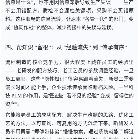
信息是什么”，也不用因信息滞后导致生产
失误 —
— 生产
不会用错配方，质检不会漏检关键项，采购不会买错原
料。这种顺畅的信息流转，让
原本 “
各管一段
” 的
部门，
变
成 “
协同作战
” 的
整体，减少衔接中的失误与延误。
四、帮
知识 “
留根”：
从 “
经验流失”
到 “
传承有序”
流程制造的核心竞争力，很大程度上藏在员工的经验
里
—
— 老研发的配方技巧、老工艺员的参数调整经验，一旦
员工离职，
这些 “
隐性知识
” 很
容易跟着流失，新员工需要
漫长时间才能上手，企业技术传承面临断档风险。一半科
技 PLM 的作用，是把
这些 “
看不见的经验”
变成 “
留得住的
资产”。
它能将老员工的成功配方、解决生产难题的思路、优化工
艺的方法，以可查询、可复用的方式沉淀下来。新研发人
员不用再
靠 “
师傅带徒弟
” 慢慢
摸索，通过系统就能了解过