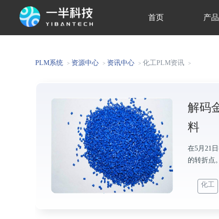
首页
产
关于我们
PLM系统
资源中心
资讯中心
化工PLM资讯
>
>
>
>
解码
料
在5月21
的转折点
化工