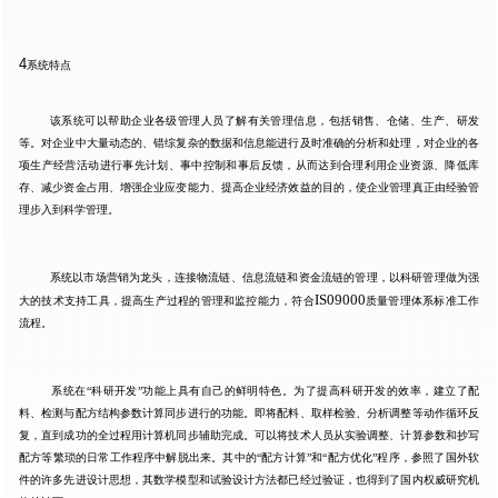
4
系统特点
该系统可以帮助企业各级管理人员了解有关管理信息，包括销售、仓储、生产、研发
等。对企业中大量动态的、错综复杂的数据和信息能进行及时准确的分析和处理，对企业的各
项生产经营活动进行事先计划、事中控制和事后反馈，从而达到合理利用企业资源、降低库
存、减少资金占用、增强企业应变能力、提高企业经济效益的目的，使企业管理真正由经验管
理步入到科学管理。
系统以市场营销为龙头，连接物流链、信息流链和资金流链的管理，以科研管理做为强
IS09000
大的技术支持工具，提高生产过程的管理和监控能力，符合
质量管理体系标准工作
流程。
系统在
“
科研开发
”
功能上具有自己的鲜明特色。为了提高科研开发的效率，建立了配
料、检测与配方结构参数计算同步进行的功能。即将配料、取样检验、分析调整等动作循环反
复，直到成功的全过程用计算机同步辅助完成。可以将技术人员从实验调整、计算参数和抄写
配方等繁琐的日常工作程序中解脱出来。其中的
“
配方计算
”
和
“
配方优化
”
程序，参照了国外软
件的许多先进设计思想，其数学模型和试验设计方法都已经过验证，也得到了国内权威研究机