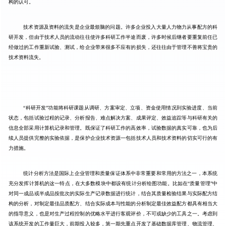
构的认可。
技术资源及资料的流失是企业最烦脑的问题。许多企业投入大量人力物力从事配方的科
研开发，但由于技术人员的流动往往使许多科研工作半途而废，许多时候后继者要重复前任已
经做过的工作重新试验、测试，给企业带来很多不应有的损失，还往往由于管理不善将宝贵的
技术资料流失。
“
科研开发
”
功能将科研课题从调研、方案审定、立项、资金使用情况到实验进度、当前
状态，包括试验过程的记录、分析报告、难点解决方案、成果评定、效益追踪等与科研有关的
信息全部采用计算机记录和管理。既保证了科研工作的高效率，试验数据的真实可靠，也为后
续人员提供完整的实验依据，是保护企业技术资源一包括技术人员和技术资料的切实可行的有
力措施。
统计分析方法是国际上企业管理和质量保证体系中非常重要和常用的方法之一，本系统
充分发挥计算机的这一特点，在大多数模块中都设有统计分析绘图功能。比如在
“
质量管理
”
中
对同一成品或半成品按批次的实际生产记录数据进行统计，结合其质量检验结果与实际配方结
构的分析，对制定最佳品质配方、结合实际成本与性能的分析制定最佳效益配方都具有相当大
的指导意义，也是对生产过程控制的优略水平进行客观评价，不可或缺少的工具之一。考虑到
该系统开发的工作量巨大，前期投入较多，第一期先重点开发了基础数据库管理、物流管理、