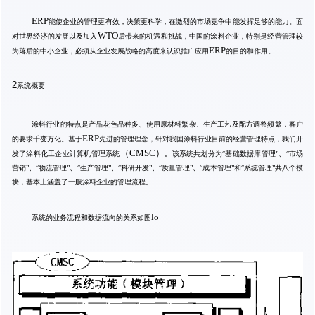
ERP
能使企业的管理更有效，决策更科学，在激烈的市场竞争中能发挥足够的能力。面
WTO
对世界经济的发展以及加入
后带来的机遇和挑战，中国的涂料企业，特别是经营管理较
ERP
为落后的中小企业，必须从企业发展战略的高度来认识推广应用
的目的和作用。
2
系统概要
涂料行业的特点是产品花色品种多、使用原材料繁杂、生产工艺及配方调整频繁，客户
ERP
的要求千变万化。基于
先进的管理理念，针对我国涂料行业目前的经营管理特点，我们开
（
CMSC）
发了涂料化工企业计算机管理系统
。该系统共划分为
“
基础数据库管理
”
、
“
市场
营销
”
、
“
物流管理
”
、
“
生产管理
”
、
“
科研开发
”
、
“
质量管理
”
、
“
成本管理
”
和
“
系统管理
”
共八个模
块，基本上涵盖了一般涂料企业的管理流程。
lo
系统的业务流程和数据流向的关系如图