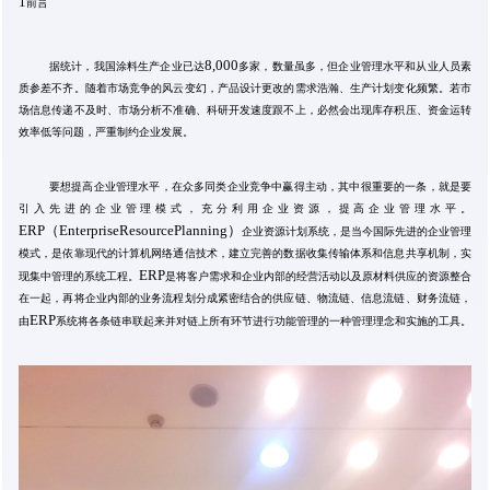
1
前言
8,000
据统计，我国涂料生产企业已达
多家，数量虽多，但企业管理水平和从业人员素
质参差不齐。随着市场竞争的风云变幻，产品设计更改的需求浩瀚、生产计划变化频繁。若市
场信息传递不及时、市场分析不准确、科研开发速度跟不上，必然会出现库存积压、资金运转
效率低等问题，严重制约企业发展。
要想提高企业管理水平，在众多同类企业竞争中赢得主动，其中很重要的一条，就是要
引入先进的企业管理模式，充分利用企业资源，提高企业管理水平。
ERP（EnterpriseResourcePlanning）
企业资源计划系统，是当今国际先进的企业管理
模式，是依靠现代的计算机网络通信技术，建立完善的数据收集传输体系和信息共享机制，实
ERP
现集中管理的系统工程。
是将客户需求和企业内部的经营活动以及原材料供应的资源整合
在一起，再将企业内部的业务流程划分成紧密结合的供应链、物流链、信息流链、财务流链，
ERP
由
系统将各条链串联起来并对链上所有环节进行功能管理的一种管理理念和实施的工具。