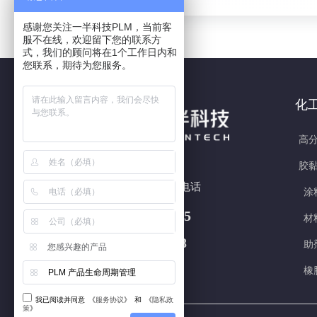
感谢您关注一半科技PLM，当前客
服不在线，欢迎留下您的联系方
式，我们的顾问将在1个工作日内和
您联系，期待为您服务。
化
高分
胶黏
7x24h 全国热线电话
涂
180 5877 3415
材
400-618-5708
助
您感兴趣的产品
橡
PLM 产品生命周期管理
我已阅读并同意
《
服务协议
》
和
《
隐私政
策
》