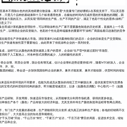
至基本不用除白色外的其他研磨分散设备，再不需“大批量专门的砂磨机L在系统支持下，可以灵活形
术，只需几个品种的基础漆和十几个标准通用色浆，在极短的时间内完成所需的所有颜色的调配，因
等多方面的压力。从而实现''用同样的生产线，生产不同的产品”，满足了色彩个性化的需求c涂料厂
的意义了U
集合而成计算机颜色管理软件，可以帮助涂料生产厂家不需要颜色制造的历史积累，直接跨上一个高
生产，以增强企业的应变能力。色彩的个性化是终端服务的重要环节'涂料厂商面临着日趋激烈的竞争
现在能否生产并快速抢占市场。清软英泰PLM成功案例给我们的启示：企业的目标是生产交货期短、
将生产快速有效性置于重要地位，由此带来了传统涂料企业的一系列转变。
成，这样可以从颜色的角度快速跟上客户的需求，企业由"生产型*快速过渡到“市场型、
是消耗于入工配色上，对各种形式浪费的减少、入的积极性的发挥，
外资企业增、民营企业增，国企也有增无减，估计企业增长趋势还要持续5年，随着WTO的加入，企业
停、并、转。
料集团的崛起，将会进一步加快我国徐料企业的兼并。兼并才能发展、兼并才能创新，供货时间的缩短
结构来适应外部环境的不同要求，也能为其成员从繁杂的传统工艺中解脱出来，提供发展空间与支撑条
传统的宝塔式的科层组织结构的扬弃。即大幅度缩减层次，以多（如颜色后调配）中心取代一个（如颜
新产品研制、开发周期，快速适应市场变化，从而能够充分利用市场机遇、获得的更多收益。
别单独生产各个（颜色）产品有较大的经济利益。尤其支持外埠生产颜色制造和远程零售网点调色。
节，专门生产大批量的基础漆，生产潜能得到充分发挥.成为真正的涂料生产基地；各地的经销商不仅
虚拟分厂，大大提高企业的知名度和规模化。
“千头万绪”开始，“千山万水”奔忙，“千家万户”走访，“千言万语”费舌的局面，促进技术交流，缩短
劣产品和企业。