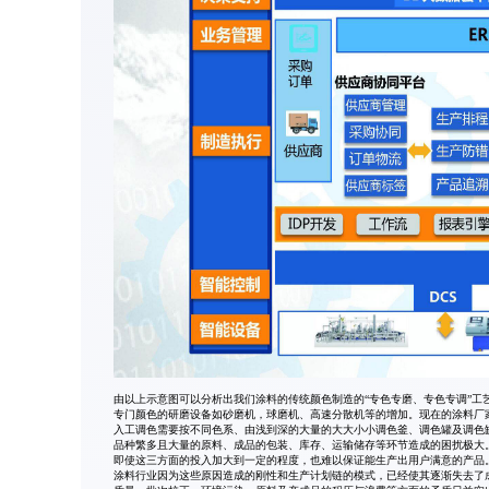
由以上示意图可以分析出我们涂料的传统颜色制造的“专色专磨、专色专调”工
专门颜色的研磨设备如砂磨机，球磨机、高速分散机等的增加。现在的涂料厂
入工调色需要按不同色系、由浅到深的大量的大大小小调色釜、调色罐及调色
品种繁多且大量的原料、成品的包装、库存、运输储存等环节造成的困扰极大
即使这三方面的投入加大到一定的程度，也难以保证能生产出用户满意的产品
涂料行业因为这些原因造成的刚性和生产计划链的模式，已经使其逐渐失去了