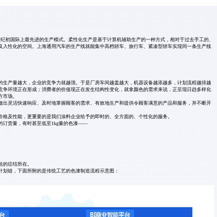
世纪初国际上最先进的生产模式。柔性化生产是基于计算机辅助生产的一种方式，相对于过去手工的、
及入性化的空间。上海通用汽车的生产线就能集中高档轿车、旅行车、紧凑型轿车实现同一条生产线
的生产量越大，企业的竞争力就越强。于是厂房车间越盖越大，机器设备越添越多，计划流程越排越
竞争环境正在形成；消费者的价值现正在发生结构性变化，就拿颜色的需求来说，正呈现日趋多样化
方市场。
做出灵活快速响应、及时地掌握顾客的需求、有效地生产和提供令顾客满意的产品和服务，并不断开
价格及性能，更重要的是我们涂料企业给予的即时的、全方面的、个性化的服务。
订货量，有时甚至低至1kg量的色漆——
法的症结所在。
计划链，下面所附的是传统工艺的色漆制造流程示意图：