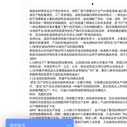
根据这种弹性化生产理念和作法，涂料厂家只需要自己生产白漆或清漆.减少甚
成生产线批量调色、工厂库房调色、远程包装桶内调色等多种形式；一体化技
此不需要配备大量的原材料及成品的库存，由此缓解了资金、仓储、流转、管理
家采用这一调色技术就能做到、这已经超越了精细化工的本来高度，是“生产"
一体化调色技术基本覆盖了整个色空间的上万余种颜色配方，配合电脑高科技
水准的平台c依靠这种高度柔性的生产模式完全能达到多品种、多种批量的颜色
时，灵活的色彩选择将成为非
常卖点'3
涂料"”带来的新变化
未来社会，适应市场需求的能力将成为主要的竞争力，企业间的竞争，主要表
顾客对质量满意、产品的价格成本合理。一体化调色技术的"柔性化”生产模式
3.1制造价值由内而外从面向产品到面向顾客
制造形态从对内的严格封闭计划链到开放式的制造资源（色浆配方资源）快速集
制造活动的经济型转变又体现在制造技术的充分运用于涂料性能的本身，而不
3趋向
3,1涂料生产厂家增加趋势还要持续。以美国为例.涂料公司逐步下降，而我们
转制完成，市场竞争公平、公正、公开，将会优胜劣汰'部分涂料企业将会关、
3,2全球兼并潮流及企业规模效益的长处和国内广州广漆、重庆三峡等首批涂
和顾客满意程度等方面的提高都有益处U
3.2企业组织架构创新，简扁平化功能化发展
“柔化”生产后对企业组织架构来说是一次重大突破。它能通过改变内部生产
件。“柔化”生产后企业组织架构是一种扁平式的组织结构，是在高层次上对
色研磨调配生产）中心，打破计划链禁锢而增强信息沟通能力。
时间、范围经济性
时间经济性是指因制造资源（色浆配方资源）的快速有效集成，结合实际缩短
范围经济姓是指企业后附配同时可柔性生产多种（颜色）产品时所获得的比分
生产规模有效扩大化
涂料厂家在目前生产设备、人力财力不变的情况下，由于缩减了繁琐的调色环
发挥销售网络作用，同时，能独立解决中小批量的调色问题，又成为涂料厂的
3.3计算机普及每个企业、°信息交流网络化、商务上网，将会彻底改变当前营销
新品上市周期，加快产品更新换代，既利于涂料工业发展，又加速淘汰假冒伪
请您留言