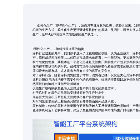
柔性化生产（即弹性化生产），源自汽车业发达的欧美，是20世纪末、21
机械的生产方式，柔性化生产更强调计算机软件的基础，灵活性、调整方便以
生产，是GM全球范围内柔性最强的生产线之一。
1弹性化生产——涂料行业变革的趋势
涂料行业过去的几年，我们似乎进入了比较规模的误区：认为企业越大，涂料
密，原料成品库存积压……然而从市场需求角度看，一个新型的、更加激烈的
和个性化的发展，其根本是一个变化迅速且无法由厂家的生产计划来预料的买
在消费者市场导向的时代、如何对市场环境的急剧变化和顾客需求的瞬息万变
辟消费者的新市场、这才是当今所有企业的真正的竞争点。
对于涂料行业，随着涂料消费的逐步增加，消费者已经不仅仅是关心其涂料的
涂料经销商与终端消费者需要个性化的色彩服务、快速的交货期以及不受限制的
然而我们的涂料企业却经常很尴尬：
仅能生产很有限的颜色而无法满足客户的个性化的颜色需求；
对于临时性的颜色订单无法安排进原有的生产计划中；
库存庞大资金积压而总是无法提供出客户喜爱的颜色；
对时间紧要求高的工程颜色只能望而却步任由国外品牌承揽；
颜色制造，传统的颜料大批量混合研磨和依赖入工反复调配颜色是涂料生产无
色漆传统制造工艺的特殊性，决定了颜色由浅到深的单向性与生产排程的严格