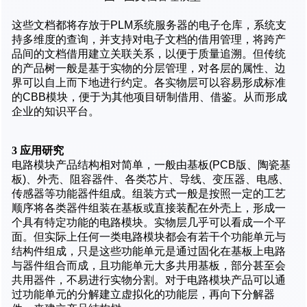
这些文档都将存放于PLM系统服务器的电子仓库，系统支
持多维度的查询，并支持对电子文档的借用管理，将跨产
品间的文档借用建立关联关系，以便于质量追溯。但传统
的产品树一般是基于实物的分层管理，对各层的属性、边
界可以自上而下地进行约定。各实物层可以容易形成标准
的CBB模块，便于为其他项目研制借用、借鉴。从而形成
企业的知识平台。
3 应用研究
电路模块产品结构相对简单，一般由基板(PCB版、陶瓷基
板)、外壳、阻容器件、各类芯片、导线、变压器、电感、
传感器等功能器件组成。组装方式一般是按照一定的工艺
顺序将各类器件组装在基板或直接装配在外壳上，形成一
个具有特定功能的电路模块。实物层几乎可以看成一个平
面。但实际上任何一类电路模块都会有若干个功能单元与
结构件组成，只是这些功能单元是通过固化在基板上电路
与器件组合而成，且功能单元大多共用基板，部分甚至会
共用器件，不易进行实物分割。对于电路模块产品可以通
过功能单元的分解建立虚拟化的功能层，再向下分解器