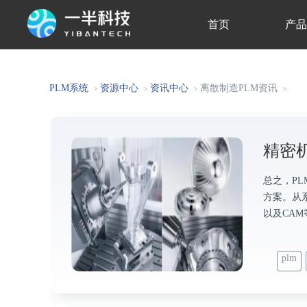
首页
产
关于我们
PLM系统
资源中心
资讯中心
离散制造PLM资讯
>
>
>
>
精密
总之，P
方案。从系
以及CA
plm