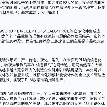
大家长时间以来的工作习惯，加之年龄较大的员工接受能力相对
在一定的困难，当然系统在初期也存在着很多不完善的地方，反复
LM系统已经基本成熟，运行畅通！
WORD／EX-CEL／PDF／CAD／PROE等众多软件集成应
门之间的产品数据管理和有效流转问题的必然发展结果。它的本
设“信息桥梁”。而在“信息桥梁”上跑来跑去的主要是产品概念诞
纯纸张形式生产、传递、变化、消失；在未实现PLM的信息化
成、转变为纸质后再在“信息孤岛”之间传递，期间当然存在大量
临越来越大竞争压力的制造企业所难以继续容忍的。本公司以
开发体系和信息系统，以标准化和模块化设计作为企业技术管理改
现状。实现了PLM数据准确指导生产。
基础的也是必备的软件之一。给大家带来的变化也是有目共睹的。
情况，提高了设计效率，减少了设计修改的重复次数，缩短了产
影响到硫酸纸图纸的美观，那台陈年老旧的缝纫机也终于退休休