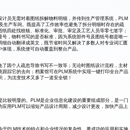
设计员无需对着图纸拆解物料明细，并传到生产管理系统，PLM
艺及生产车间。既提高了工作效率也避免了拆分明细时存在的疏
图纸四处找校核、标准化、审批、审定及工艺人员等零七签字；
重号，物料书写的是否标准，因为系统部件号及图纸号都是唯一
明细自动翻译成英文，既节省时间又解决了多数人对专业词汇匮
中体现，系统便可自动覆盖到整台产品。
免了因个人疏忽导致书写不一致等；无论时图纸设计流程，主材
统跟踪它的去向；档案馆可在PLM系统中实现一键打印全台产品
识，为沈变技术又多了一道安全锁！
是比较明显的。PLM是企业信息化建设的重要组成部分，是一门
功应用PLM可以缩短产品设计周期，减少设计更改，加快产品上
由于PLM技术的特点和企业情况的复杂性，要成功的应用和实施