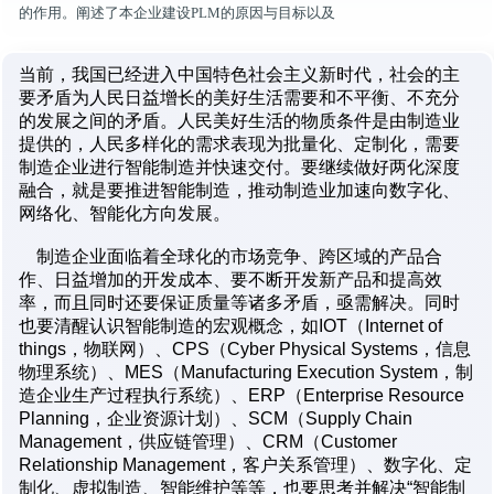
的作用。阐述了本企业建设PLM的原因与目标以及
当前，我国已经进入中国特色社会主义新时代，社会的主
要矛盾为人民日益增长的美好生活需要和不平衡、不充分
的发展之间的矛盾。人民美好生活的物质条件是由制造业
提供的，人民多样化的需求表现为批量化、定制化，需要
制造企业进行智能制造并快速交付。要继续做好两化深度
融合，就是要推进智能制造，推动制造业加速向数字化、
网络化、智能化方向发展。
制造企业面临着全球化的市场竞争、跨区域的产品合
作、日益增加的开发成本、要不断开发新产品和提高效
率，而且同时还要保证质量等诸多矛盾，亟需解决。同时
也要清醒认识智能制造的宏观概念，如IOT（Internet of
things，物联网）、CPS（Cyber Physical Systems，信息
物理系统）、MES（Manufacturing Execution System，制
造企业生产过程执行系统）、ERP（Enterprise Resource
Planning，企业资源计划）、SCM（Supply Chain
Management，供应链管理）、CRM（Customer
Relationship Management，客户关系管理）、数字化、定
制化、虚拟制造、智能维护等等，也要思考并解决“智能制