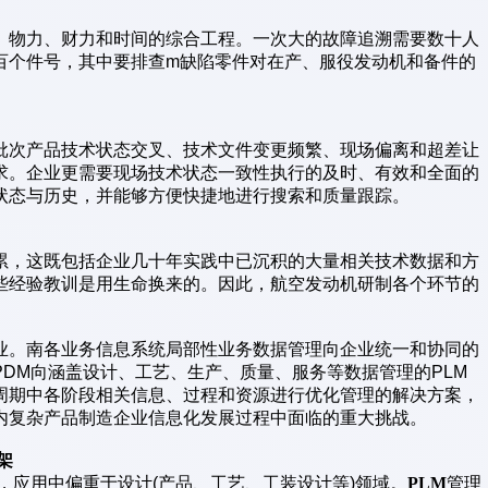
、物力、财力和时间的综合工程。一次大的故障追溯需要数十人
百个件号，其中要排查m缺陷零件对在产、服役发动机和备件的
批次产品技术状态交叉、技术文件变更频繁、现场偏离和超差让
求。企业更需要现场技术状态一致性执行的及时、有效和全面的
状态与历史，并能够方便快捷地进行搜索和质量跟踪。
累，这既包括企业几十年实践中已沉积的大量相关技术数据和方
些经验教训是用生命换来的。因此，航空发动机研制各个环节的
业。南各业务信息系统局部性业务数据管理向企业统一和协同的
DM向涵盖设计、工艺、生产、质量、服务等数据管理的PLM
周期中各阶段相关信息、过程和资源进行优化管理的解决方案，
内复杂产品制造企业信息化发展过程中面临的重大挑战。
架
，应用中偏重于设计(产品、工艺、工装设计等)领域。
PLM
管理