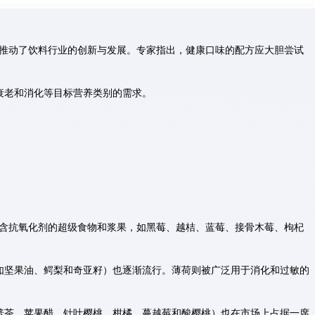
推动了饮料行业的创新与发展。专家指出，健康口味的配方应大胆尝试
衰老和消化等目标营养类别的需求。
含抗氧化剂的超级食物和浆果，如黑莓、越桔、蓝莓、接骨木莓、枸杞
如坚果油、鳄梨和奇亚籽）也逐渐流行。薄荷则被广泛用于消化和过敏的
普茶、苹果醋、针叶樱桃、柑橘、蔓越莓和酸樱桃）也在市场上占据一席