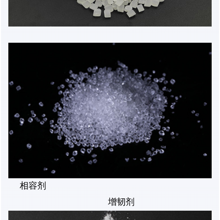
相容剂
增韧剂