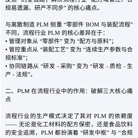
规易遗漏、研产不同步
” 的
核心痛点。
与离散制造 PLM
侧重 “
零部件 BOM 与装配流程
”
不同
，流程行业 PLM 的核心差异在于：
• 管理
对象
从 “
零部件”
变为 “
配方与原料”；
• 管控
重点
从 “
装配工艺”
变为 “
连续生产参数与合
规标准”；
• 协同
链路
从 “
研发
- 采购
”
变为 “
研发 -
质检 -
生
产
- 法规
”。
二、PLM 在流程行业中的作用：破解三大核心痛
点
流程行业的生产模式决定了其对 PLM 的
依赖度
—
— 无论是化工材料的配方保密，还是食品饮料
的安全追溯，PLM 都扮演
着 “
研发中枢”
与 “
合规