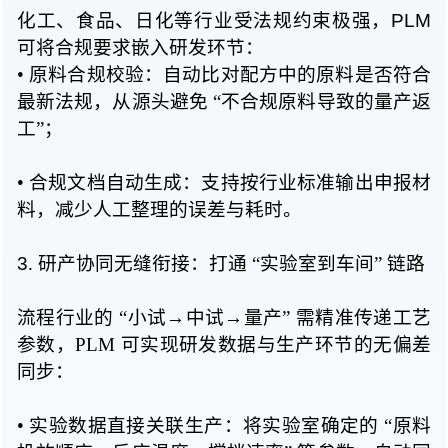
化工、食品、日化等行业受法规约束极强，PLM
可将合规要求嵌入研发环节：
• 原料
合规校验：自动比对配方中的原料是否符合
最新法规，从源头
避免 “
不合规原料导致的量产返
工”；
• 合规
文档自动生成：支持按行业标准输出申报材
料，减少人工整理的误差与耗时。
3
. 研
产协同无缝衔接：
打通 “
实验室到车间
” 链路
流程行业
的 “
小试→中试→量产
” 需
精准传递工艺
参数，PLM 可实现研发数据与生产环节的无偏差
同步：
• 实验
数据直接关联生产：将实验室确定
的 “
原料