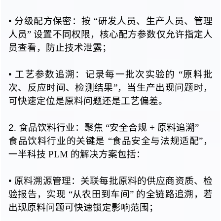
• 分级
配方保密：
按 “
研发人员、生产人员、管理
人员
” 设置
不同权限，核心配方参数仅允许指定人
员查看，防止技术泄露；
• 工艺
参数追溯：记录每一批次实验
的 “
原料批
次、反应时间、检测结果”，当生产出现问题时，
可快速定位是原料问题还是工艺偏差。
2
. 食品
饮料行业：
聚焦 “
安全合规 + 原料追溯”
食品饮料行业的关键
是 “
食品安全与法规适配”，
一半科技 PLM 的解决方案包括：
• 原料
溯源管理：关联每批原料的供应商资质、检
验报告，
实现 “
从农田到车间
” 的
全链路追溯，若
出现原料问题可快速锁定影响范围；