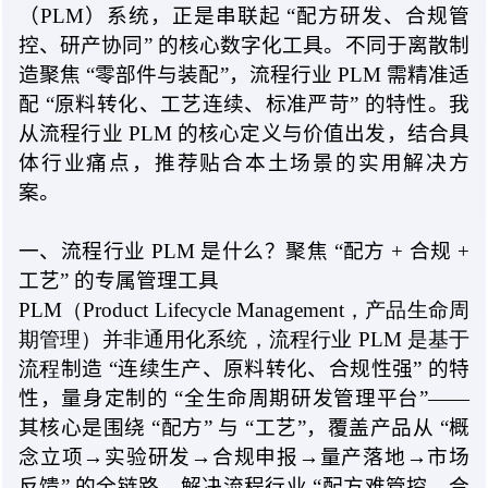
（PLM）系统，正是串联
起 “
配方研发、合规管
控、研产协同
” 的
核心数字化工具。不同于离散制
造
聚焦 “
零部件与装配”，流程行业 PLM 需精准
适
配 “
原料转化、工艺连续、标准严苛
” 的
特性。我
从流程行业 PLM 的核心定义与价值出发，结合具
体行业痛点，推荐贴合本土场景的实用解决方
案。
一、流程行业 PLM 是什么？
聚焦 “
配方 + 合规 +
工艺
” 的
专属管理工具
PLM（Product
Lifecycle
Management，产品生命周
期管理）并非通用化系统，流程行业
PLM
是基于
流程
制造 “
连续生产、原料转化、合规性强
” 的
特
性，量身定制
的 “
全生命周期研发管理平台”—
—
其
核心是
围绕 “
配方”
与 “
工艺”，覆盖产品
从 “
概
念立项→实验研发→合规申报→量产落地→市场
反馈
” 的
全链路，解决流程
行业 “
配方难管控、合