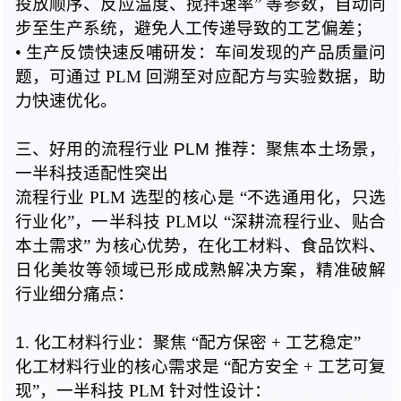
投放顺序、反应温度、搅拌速率
” 等
参数，自动同
步至生产系统，避免人工传递导致的工艺偏差；
• 生产
反馈快速反哺研发：车间发现的产品质量问
题，可通过 PLM 回溯至对应配方与实验数据，助
力快速优化。
三、好用的流程行业 PLM 推荐：聚焦本土场景，
一半科技适配性突出
流程行业 PLM 选型的核心
是 “
不选通用化，只选
行业化”
，一半科技 PLM
以 “
深耕流程行业、贴合
本土需求
” 为
核心优势，在化工材料、食品饮料、
日化美妆等领域已形成成熟解决方案，精准破解
行业细分痛点：
1
. 化工
材料行业：
聚焦 “
配方保密 + 工艺稳定”
化工材料行业的核心需求
是 “
配方安全 + 工艺可复
现”，一半科技 PLM 针对性设计：