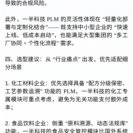
导致的合规风险。
此外，一半科技 PLM 的灵活性体现
在 “
轻量化部
署与定制化结合”—
— 既
支持中小型企业
的 “
快速
上线、低成本启动”，也能满足大型集团
的 “
多工
厂协同 + 个性化流程
” 需求
。
四、选型建议：
从 “
行业痛点
” 出发
，优先适配细
分场景
1
. 化工
材料企业：优先选择
具备 “
配方分级保密、
工艺参数追溯
” 功能
的 PLM，一半科技的化工专
属模块可重点考虑，避免为无关功能支付额外成
本；
2
. 食品
饮料企业：
侧重 “
原料溯源、动态法规库
”
功
能
，一半科技的食品安全管控模块比国外系统