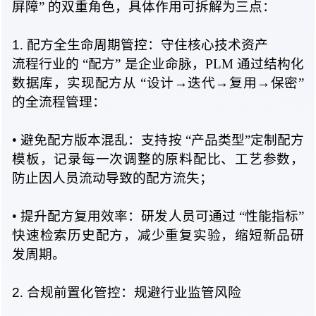
屏障
” 的
双重角色，具体作用可拆解为三点：
1
. 配方
全生命周期管控：守住核心技术资产
流程行业
的 “
配方
” 是
企业命脉，PLM 通过结构化
数据库，实现配方
从 “
设计→迭代→复用→保密
”
的
全流程管理：
• 避免
配方版本混乱：支持
按 “
产品类型”定制配方
模板，记录每一次调整的原料配比、工艺参数，
防止因人员流动导致的配方流失；
• 提升
配方复用效率：研发人员可
通过 “
性能指标”
快速检索历史配方，减少重复实验，缩短新品研
发周期。
2
. 合规
前置化管控：规避行业监管风险