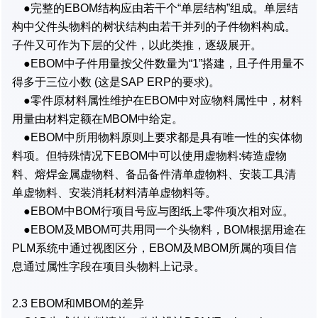
●完整的EBOM结构应由若干个“单层结构”组成。单层结
构中父件头物料的树状结构由若干并列的子件物料构成。
子件又可作为下层的父件，以此类推，逐级展开。
●EBOM中子件用量按父件数量为“1”搭建，且子件用量不
得多于三位小数 (这是SAP ERP的要求)。
●零件原材料属性维护在EBOM中对应物料属性中，材料
用量由材料定额在MBOM中给定。
●EBOM中所用物料原则上要求都是具有唯一性的实体物
料项。但特殊情况下EBOM中可以使用虚物料:铸造虚物
料、熔焊金属虚物料、备品备件清单虚物料、安装工具清
单虚物料、安装消耗材料清单虚物料等。
●EBOM中BOM行项目号应与图纸上零件项次相对应。
●EBOM及MBOM可共用同一个头物料，BOM根据用途在
PLM系统中通过视图区分，EBOM及MBOM所属的项目信
息通过属性字段在项目头物料上记录。
2.3 EBOM和MBOM的差异