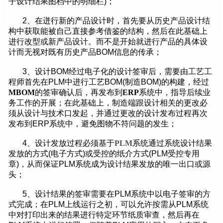
子设计结果图档中的明细栏)；
2、在迸行新的产品设计时，首先要从历史产品设计结
构中获取能被自己直接参考借鉴的结构，然后在此基础上
进行改型或新产品设计。而不是开始就进行产品的具体设
计而无视对既有历史产品BOM信息的传承；
3、设计BOM经过电子化的设计签审后，需要由工艺工
程师首先在PLM中进行工艺BOM(制造BOM)的构建，经过
MBOM
的签审确认后，再发布到
ERP
系统中，指导后续业
务工作的开展；在此基础上，制造端跟设计相关的更改必
须从设计与技术口发起，并通过更改的设计发布过程再次
发布到ERP系统中，避免图物不符问题的发生；
4、设计发放过程必须基于
PLM
系统通过系统设计结果
发放的方式(电子方式)或受控的纸介方式(PLM受控专用
章)，从而保证PLM系统成为设计结果发放的唯一出口或源
头；
5、设计结果的签审需要在PLM系统中以电子签审的方
式完成；在PLM上线运行之初，可以允许按需从PLM系统
中对打印出来的结果进行特定环节纸质审查，然后再在