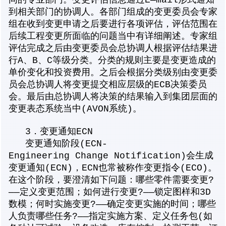
同的专业部门。变更评估信息通过E—mail形式通知
到相关部门的协调人。各部门组成的变更委员会专家
组在收到变更申请之后要进行各项评估，评估范围在
后续工程变更所面临的问题当中有详细阐述。专家组
评估完成之后由变更委员会总协调人根据评估结果进
行A、B、C等级分类。分类的规则主要是变更造成的
单价变化和投资费用。之后会根据分类级别由变更委
员会总协调人将变更提交相应层级的ECB决策委员
会。最后由总协调人将决策的结果输入到集团层面的
变更表态系统当中(AVON系统)。
3．变更通知ECN
变更通知阶段(ECN-
Engineering Change Notification)会生成
变更通知(ECN)，ECN也常被称作变更指令(ECO)。
在这个阶段，要澄清如下问题：哪些零件需要变更?
——定义变更范围；如何进行变更?——锁定图样和3D
数模；何时实施变更?——确定变更实施的时间；哪些
人负责哪些任务?——指定实施方案、定义任务包(如