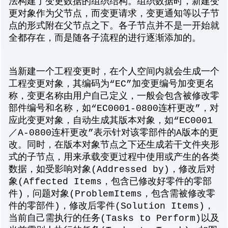
法构建了变更数据的组织结构。组织数据时，新建变
更对象作为父节点，而变更请求，变更通知等以子节
点的形式附在父节点之下。各子节点并不是一开始就
全都存在，而是随各子流程的进行逐渐添加的。
当新建一个工程变更时，在个人空间内就会生成一个
工程变更对象，其编码为“EC”加变更编号加变更名
称，变更名称由用户自己定义，一般会包含被修改零
部件编号和名称，如“EC0001-0800连杆更改”，对
应此变更对象，自动生成其版本对象，如“EC0001
／A-0800连杆更改”表示针对该零部件的A版本的更
改。同时，在版本对象节点之下还生成若干文件夹形
式的子节点，用来承载变更过程中使用或产生的各类
数据，如受影响对象(Addressed by)，修改后对
象(Affected Items，包含已修改好零件的零部
件)，问题对象(ProblemItems，包含需被修改零
件的零部件)，修改后零件(Solution Items)，
当前自己需执行的任务(Tasks to Perform)以及