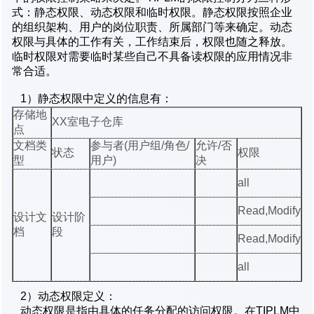
式：静态权限、动态权限和临时权限。静态权限按照企业
的组织架构、用户的岗位职责、所属部门等来确定。动态
权限与具体的工作有关，工作结束后，权限也随之释放。
临时权限对需要临时某些自己不具备读权限的应用情况非
常合适。
1）静态权限中定义的信息有：
存储地
XX室电子仓库
点
文档类
参与者(用户组/角色/
允许/否
状态
权限
型
用户)
决
all
Read,Modify
设计文
设计阶
档
段
Read,Modify
all
2）动态权限定义：
动态权限是指由具体的任务分配的访问权限。在TIPLM中