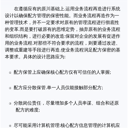
在遵循应有的原川基础上
.
运用业务流程再造进行系统
设计以确保配方管理的保密性能。而业务流程再造作为一
种管理技术，并不一定要求对原有的管理流程进行彻底性
的变革
.
而是要打破原有的思维定势，抽弃原有的业务流程
和组织结构，进行必要的改造
:
保留对企业的发展有促进作
用的业务流程
.
对那些不符合要求的流程，则要通过改进、
调整或重建等手段进行再造
.
使业务流程润足配方保密的基
本要求。具体的设计思路应为
:
配方保管上应确保核心配方仅有可信任的人掌握
;
①
配方应分散保管
.
单一人员仅能接触部分配方
;
②
分散岗位责任，尽量增加多个人员串谋、组合和还原
③
配方的难度
;
尽可能采用计算机管理
:
核心配方信息管理的计算机应
④