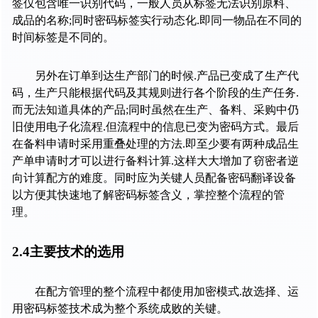
签仅包含唯一识别代码，一般人员从标签无法识别原料、
成品的名称
;
同时密码标签实行动态化
.
即同一物品在不同的
时间标签是不同的。
另外在订单到达生产部门的时候
.
产品已变成了生产代
码，生产只能根据代码及其规则进行各个阶段的生产任务
.
而无法知道具体的产品
;
同时虽然在生产、备料、采购中仍
旧使用电子化流程
.
但流程中的信息已变为密码方式。最后
在备料申请时采用重叠处理的方法
.
即至少要有两种成品生
产单申请时才可以进行备料计算
.
这样大大增加了窃密者逆
向计算配方的难度。同时应为关键人员配备密码翻译设备
以方便其快速地了解密码标签含义，掌控整个流程的管
理。
2.4
主要技术的选用
在配方管理的整个流程中都使用加密模式
.
故选择、运
用密码标签技术成为整个系统成败的关键。