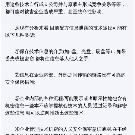
用这些技术自行成立公司并与原雇主形成竞争关系等等，
都可能对被害企业造成严重、甚至致命性影响。
从现有分析来看
.
目前配方信息泄露的技术途径可能有
以下几种类型
:
①保存技术信息的介质
(
如
u
盘、光盘、硬盘等
)
，如果
丢失或被盗窃
.
都将使信息落人他人之手
;
②信息在企业内部、外部之间传输的链路没有可靠的
安全保密措施
;
③企业内部的各种流程
.
可能明示或者暗示性地包含有
机密信息一些本不该掌握核心技术的人员
.
通过记录和解密
这些信息
.
就可以逆向推断出这些技术。
④企业管理技术机密的人员安全保密意识薄弱
.
在不经