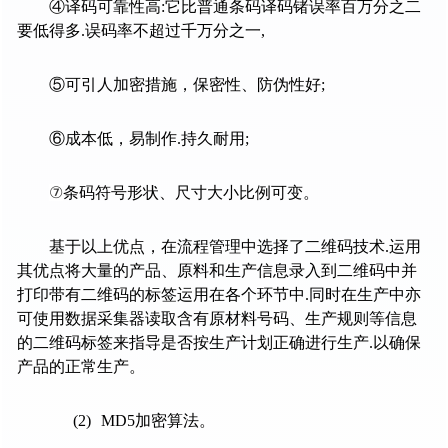
④译码可靠性高
:
它比普通条码译码锗误率百万分之二
要低得多
.
误码率不超过千万分之一
,
⑤可引人加密措施，保密性、防伪性好
;
⑥成本低，易制作
.
持久耐用
;
⑦
条码符号形状、尺寸大小比例可变。
基于以上优点，在流程管理中选择了二维码技术
.
运用
其优点将大量的产品、原料和生产信息录入到二维码中并
打印带有二维码的标签运用在各个环节中
.
同时在生产中亦
可使用数据采集器读取含有原材料号码、生产规则等信息
的二维码标签来指导是否按生产计划正确进行生产
.
以确保
产品的正常生产。
(2)
MD5
加密算法。