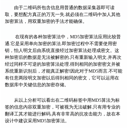
由于二维码所包含信息用普通的数据采集器即可读
取，要想配方真正的万无一失
.
就必须在二维码中加人其他
加密算法，用双重加密的手法才能确保。
在现有的各种加密算法中，
MD5
加密算法应用比较普
通
.
它是采用单向加密的算法
.
即加密过程中不需要使用密
钥，怕人明文后由系统直接经过加密算法处理成密文。这
种加密后的数据是无法被解密的
.
只有重新输入明文
.
并再次
经过同样不可逆的加密算法处理
.
得到相同的加密密文并被
系统重新识别后，才能真正解密
!
因此对于
MD5
而言
.
不可能
有任意两段明文加密以后得到相同的密文，它可以运用在
数据库中关键信息的加密存储。
从以上分析可以看出在二维码标签中用
MD5
算法为标
签的信息内容双重加密，可被视为无法破解
.
只有用专业的
翻译工其才能进行解码
.
具有非常高的抗攻击能力，故在本
设计中建议采用
MD5
加密算法。