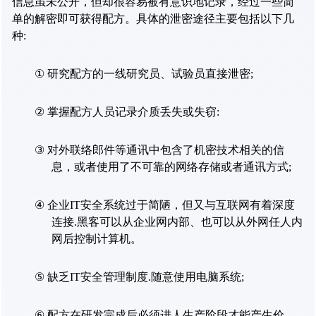
信息虽未公开，但却很容易被有意识地记录，经过一些简
单的解密即可获得配方。具体的泄密途径主要包括以下几
种
:
①
研究配方的一线研究员、试验员直接泄密
;
②
掌握配方人员记录介质丢失或失窃
:
③
对外联络郎件等通讯中包含了机密技术相关的信
息，或者使用了不可靠的网络存储或者通讯方式
;
④
企业
IT
安全系统过于简陋，但又与互联网有着深度
连接
.
黑客可以从企业网内部、也可以从外网任人内
网后控制计算机。
⑤
缺乏
IT
安全管理制度
.
随意使用电脑系统
;
⑥
配方在研发完成后必须进人生产阶段才能产生价