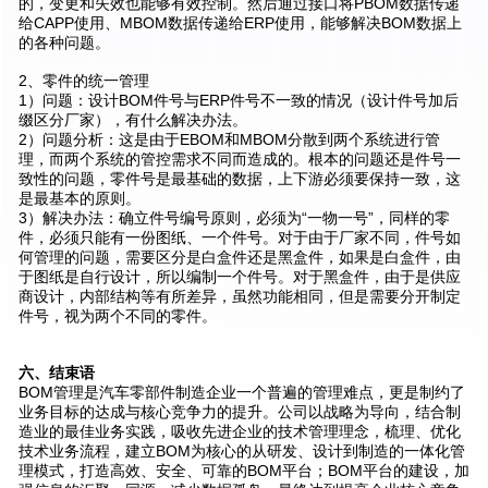
的，变更和失效也能够有效控制。然后通过接口将PBOM数据传递
给CAPP使用、MBOM数据传递给ERP使用，能够解决BOM数据上
的各种问题。
2、零件的统一管理
1）问题：设计BOM件号与ERP件号不一致的情况（设计件号加后
缀区分厂家），有什么解决办法。
2）问题分析：这是由于EBOM和MBOM分散到两个系统进行管
理，而两个系统的管控需求不同而造成的。根本的问题还是件号一
致性的问题，零件号是最基础的数据，上下游必须要保持一致，这
是最基本的原则。
3）解决办法：确立件号编号原则，必须为“一物一号”，同样的零
件，必须只能有一份图纸、一个件号。对于由于厂家不同，件号如
何管理的问题，需要区分是白盒件还是黑盒件，如果是白盒件，由
于图纸是自行设计，所以编制一个件号。对于黑盒件，由于是供应
商设计，内部结构等有所差异，虽然功能相同，但是需要分开制定
件号，视为两个不同的零件。
六、结束语
BOM管理是汽车零部件制造企业一个普遍的管理难点，更是制约了
业务目标的达成与核心竞争力的提升。公司以战略为导向，结合制
造业的最佳业务实践，吸收先进企业的技术管理理念，梳理、优化
技术业务流程，建立BOM为核心的从研发、设计到制造的一体化管
理模式，打造高效、安全、可靠的BOM平台；BOM平台的建设，加