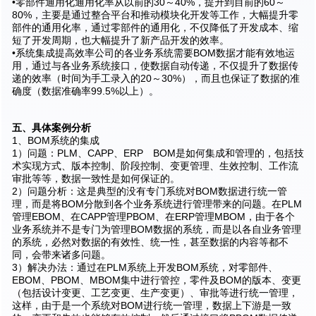
•零部件通用化通用化率从以前的30～40%，提升到目前的60～
80%，主要是通过整合平台和推动模块化开发等工作，大幅提升零
部件的通用化率，通过零部件的通用化，不仅降低了开发成本、缩
短了开发周期，也大幅提升了新产品开发的效率。
•系统集成提高效率公司的各业务系统需要BOM数据才能有效地运
用，通过与各业务系统接口，使数据自动传递，不仅提升了数据传
递的效率（时间为手工录入的20～30%），而且也保证了数据的准
确度（数据准确率99.5%以上）。
五、具体案例分析
1、BOM系统的集成
1）问题：PLM、CAPP、ERP BOM是如何集成和管理的，包括技
术实现方式、版本控制、阶段控制、变更管理、生效控制、工作流
审批等等，数据一致性是如何保证的。
2）问题分析：这是典型的没有专门系统对BOM数据进行统一管
理，而是将BOM分散到各个业务系统进行管理带来的问题。在PLM
管理EBOM、在CAPP管理PBOM、在ERP管理MBOM，由于各个
业务系统并不是专门为管理BOM数据的系统，而是以各自业务管理
的系统，必然对数据的有效性、统一性，甚至数据的内容等都不
同，会带来诸多问题。
3）解决办法：通过在PLM系统上开发BOM系统，对零部件、
EBOM、PBOM、MBOM集中进行管控，零件及BOM的版本、变更
（包括设计变更、工艺变更、生产变更）、审批等进行统一管理，
这样，由于是一个系统对BOM进行统一管理，数据上下游是一致