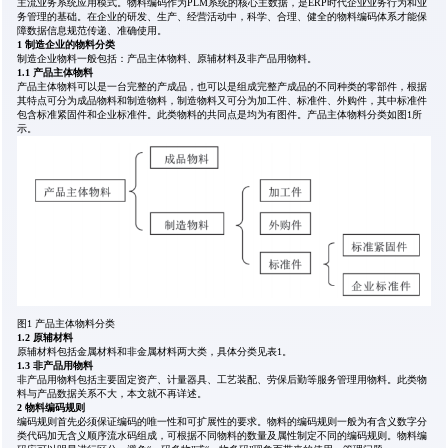
主流业务系统应用模式。物料编码作为PLM系统的核心主数据，是ERP时代企业业务行为和业
务管理的基础。在企业的研发、生产、经营活动中，科学、合理、健全的物料编码体系才能保
障数据信息规范传递、准确使用。
1 制造企业的物料分类
制造企业物料一般包括：产品主体物料、原辅材料及非产品用物料。
1.1 产品主体物料
产品主体物料可以是一台完整的产成品，也可以是组成完整产成品的不同种类的零部件，根据
其特点可分为成品物料和制造物料，制造物料又可分为加工件、标准件、外购件，其中标准件
包含标准紧固件和企业标准件。此类物料的共同点是均为有图件。产品主体物料分类如图1所
示。
图1 产品主体物料分类
1.2 原辅材料
原辅材料包括金属材料和非金属材料两大类，具体分类见表1。
1.3 非产品用物料
非产品用物料包括主要固定资产、计量器具、工艺装配、劳保后勤等服务管理用物料。此类物
料与产品数据关系不大，本文就不再详述。
2 物料编码规则
编码规则首先必须保证编码的唯一性和可扩展性的要求。物料的编码规则一般为有含义数字分
类代码加无含义顺序流水码组成，可根据不同物料的数量及属性制定不同的编码规则。物料编