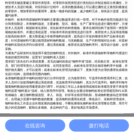
料管理关键是要建立零部件类型库。对零部件按照类型进行类别划分并制定相应分类属性，方
便技术人员进行检索。对应到设计过程中，在库的数据基础上可以通过属性定义查找到最接近
的零部件，增加零部件的重用率，避免一物多码的现象，减少物料冗余，加快设计进度，提高
履约效率。
外购件、标准件和原辅材料等物料主要通过数据库进行统一管理。对于外购件按照功能进行划
分和类别限定，并将物料描述、主要参数、型式、规格、生产厂家等信息进行属性维护，方便
技术人员选用；根据标准化原则，优化标准件的种类规格，要求在相同结构下使用同一类型和
规格的标准件。并通过系统设置，对标准件库的使用情况进行排序，推荐技术人员采用借用频
次较高的标准件，最大限度减少非推荐物料的使用，提高设计开发的继承性和产品标准化程
度；针对原辅材料可通过梳理原材料物料数据，与采购数据、生产代料明细对比分析，对原材
料物料实现优先序列分级管理，通过系统检索，推荐优先选型物料序列，指导设计选材，合理
采购。
为避免产品研发时出现使用不规范的物料情况，对外购件、标准件和原辅材料等物料均需进行
有效的规范和控制，设置专门的物料准入流程：
需求部门首先在PLM系统查重，若无此编码则发起“物料申请”流程，经采购主管、标准化管理
员、部门经理等责任人员流程审批，在同意使用后，由标准化管理员在相应物料库中创建，并
维护相关属性，才可以使用；或者在标准化管理员的建议下，更换为更为合理的通用化或模块
化设计结构，选用推荐范围内物料。
各类物料数据库中物料的维护实行分序列管理，分为推荐序列、可选序列和禁用序列三类，技
术人员对计划使用物料通过系统筛查，优选推荐序列内物料，其次为可选序列。物料序列每年
随着物料数据的使用量更新进行调节，对连续三年以上未被借用或相应标准规范变更不再使用
物料设置“物料退出”流程，纳入禁用序列管理。制造企业通过将物料标准化管理规范和PLM系
统相融合，建立物料数据选型、录入、筛选、封存等全线管理机制，形成物料数据动态管理模
式，合理减少流通中物料数据的数量，提高物料的通用化程度，降低设计、采购和管理成本。
物料标准化工作是企业长期发展的战略基础，不断拓展细化物料标准化管理整合范围，用尽可
能少的优选物料，配制出多规格、多品种的产品，更好地满足市场需求。
版权所有：一半科技（江苏）有限公司
友情链
苏ICP备19037339号-10 |
在线咨询
拨打电话
接：
化工PLM
黑湖科技
丨