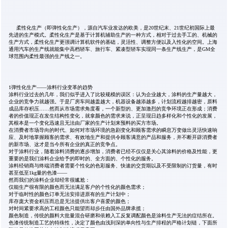
柔性化生产（即弹性化生产），源自汽车业发达的欧美，是20世纪末、21世纪初国际上最
先进的生产模式。柔性化生产是基于计算机辅助生产的一种方式，相对于过去手工的、机械的
生产方式，柔性化生产更强调计算机软件的基础，灵活性、调整方便以及入性化的空间。上海
通用汽车的生产线就能集中高档轿车、旅行车、紧凑型轿车实现同一条生产线生产，是GM全
球范围内柔性最强的生产线之一。
1弹性化生产——涂料行业变革的趋势
涂料行业过去的几年，我们似乎进入了比较规模的误区：认为企业越大，涂料的生产量越大，
企业的竞争力就越强。于是厂房车间越盖越大，机器设备越添越多，计划流程越排越密，原料
成品库存积压……然而从市场需求角度看，一个新型的、更加激烈的竞争环境正在形成；消费
者的价值现正在发生结构性变化，就拿颜色的需求来说，正呈现日趋多样化和个性化的发展，
其根本是一个变化迅速且无法由厂家的生产计划来预料的买方市场。
在消费者市场导向的时代、如何对市场环境的急剧变化和顾客需求的瞬息万变做出灵活快速响
应、及时地掌握顾客的需求、有效地生产和提供令顾客满意的产品和服务，并不断开辟消费者
的新市场、这才是当今所有企业的真正的竞争点。
对于涂料行业，随着涂料消费的逐步增加，消费者已经不仅仅是关心其涂料的价格及性能，更
重要的是我们涂料企业给予的即时的、全方面的、个性化的服务。
涂料经销商与终端消费者需要个性化的色彩服务、快速的交货期以及不受限制的订货量，有时
甚至低至1kg量的色漆——
然而我们的涂料企业却经常很尴尬：
仅能生产很有限的颜色而无法满足客户的个性化的颜色需求；
对于临时性的颜色订单无法安排进原有的生产计划中；
库存庞大资金积压而总是无法提供出客户喜爱的颜色；
对时间紧要求高的工程颜色只能望而却步任由国外品牌承揽；
颜色制造，传统的颜料大批量混合研磨和依赖入工反复调配颜色是涂料生产无法的症结所在。
色漆传统制造工艺的特殊性，决定了颜色由浅到深的单向性与生产排程的严格计划链，下面所