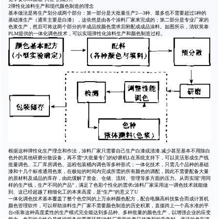
2弹性化涂料生产和现代颜色制造的理念
基本做法是将生产划分成两个部分：第一部分是大批量生产2—3种、最多也不需要超过5种的
基础漆生产（通常主要是白漆），这依然是由各个涂料厂家来完成的；第二部分是专业厂家的
色浆生产，然后可将这两个部分的半成品按颜色需求后附配成成品涂料。如图所示，清软英泰
PLM提供的一体化调色技术，可以实现弹性化涂料生产和颜色制造过程。
根据这种弹性化生产理念和作法，涂料厂家只需要自己生产白漆或清漆.减少甚至基本不用除白
色外的其他研磨分散设备，再不需“大批量专门的砂磨机L在系统支持下，可以灵活形成生产线
批量调色、工厂库房调色、远程包装桶内调色等多种形式；一体化技术，只需几个品种的基础
漆和十几个标准通用色浆，在极短的时间内完成所需的所有颜色的调配，因此不需要配备大量
的原材料及成品的库存，由此缓解了资金、仓储、流转、管理等多方面的压力。从而实现''用同
样的生产线，生产不同的产品”，满足了色彩个性化的需求c涂料厂家采用这一调色技术就能做
到、这已经超越了精细化工的本来高度，是“生产"的意义了U
一体化调色技术基本覆盖了整个色空间的上万余种颜色配方，配合电脑高科技集合而成计算机
颜色管理软件，可以帮助涂料生产厂家不需要颜色制造的历史积累，直接跨上一个高水准的平
台c依靠这种高度柔性的生产模式完全能达到多品种、多种批量的颜色生产，以增强企业的应变