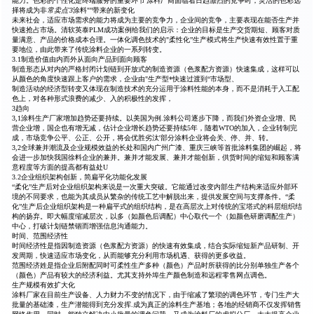
能力。色彩的个性化是终端服务的重要环节'涂料厂商面临着日趋激烈的竞争时，灵活的色彩选
择将成为非
常卖点'3
涂料"”带来的新变化
未来社会，适应市场需求的能力将成为主要的竞争力，企业间的竞争，主要表现在能否生产并
快速抢占市场。清软英泰PLM成功案例给我们的启示：企业的目标是生产交货期短、顾客对质
量满意、产品的价格成本合理。一体化调色技术的"柔性化”生产模式将生产快速有效性置于重
要地位，由此带来了传统涂料企业的一系列转变。
3.1制造价值由内而外从面向产品到面向顾客
制造形态从对内的严格封闭计划链到开放式的制造资源（色浆配方资源）快速集成，这样可以
从颜色的角度快速跟上客户的需求，企业由"生产型*快速过渡到“市场型、
制造活动的经济型转变又体现在制造技术的充分运用于涂料性能的本身，而不是消耗于入工配
色上，对各种形式浪费的减少、入的积极性的发挥，
3趋向
3,1涂料生产厂家增加趋势还要持续。以美国为例.涂料公司逐步下降，而我们外资企业增、民
营企业增，国企也有增无减，估计企业增长趋势还要持续5年，随着WTO的加入，企业转制完
成，市场竞争公平、公正、公开，将会优胜劣汰'部分涂料企业将会关、停、并、转。
3,2全球兼并潮流及企业规模效益的长处和国内广州广漆、重庆三峡等首批涂料集团的崛起，将
会进一步加快我国徐料企业的兼并。兼并才能发展、兼并才能创新，供货时间的缩短和顾客满
意程度等方面的提高都有益处U
3.2企业组织架构创新，简扁平化功能化发展
“柔化”生产后对企业组织架构来说是一次重大突破。它能通过改变内部生产结构来适应外部环
境的不同要求，也能为其成员从繁杂的传统工艺中解脱出来，提供发展空间与支撑条件。“柔
化”生产后企业组织架构是一种扁平式的组织结构，是在高层次上对传统的宝塔式的科层组织结
构的扬弃。即大幅度缩减层次，以多（如颜色后调配）中心取代一个（如颜色研磨调配生产）
中心，打破计划链禁锢而增强信息沟通能力。
时间、范围经济性
时间经济性是指因制造资源（色浆配方资源）的快速有效集成，结合实际缩短新产品研制、开
发周期，快速适应市场变化，从而能够充分利用市场机遇、获得的更多收益。
范围经济姓是指企业后附配同时可柔性生产多种（颜色）产品时所获得的比分别单独生产各个
（颜色）产品有较大的经济利益。尤其支持外埠生产颜色制造和远程零售网点调色。
生产规模有效扩大化
涂料厂家在目前生产设备、人力财力不变的情况下，由于缩减了繁琐的调色环节，专门生产大
批量的基础漆，生产潜能得到充分发挥.成为真正的涂料生产基地；各地的经销商不仅发挥销售