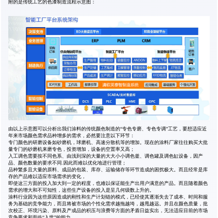
附的是传统工艺的色漆制造流程示意图：
由以上示意图可以分析出我们涂料的传统颜色制造的“专色专磨、专色专调”工艺，要想适应近
年来市场颜色需求品种增多的需求，必然要注意以下环节：
专门颜色的研磨设备如砂磨机，球磨机、高速分散机等的增加。现在的涂料厂家往往购买大批
量专门的砂磨机来磨专色，投资增加，设备的空置率又高；
入工调色需要按不同色系、由浅到深的大量的大大小小调色釜、调色罐及调色缸设备，因产
品、颜色数量的要求不同.因此而难以优化地进行管理；
品种繁多且大量的原料、成品的包装、库存、运输储存等环节造成的困扰极大。而且经常是库
存的产品难以适应市场需求的变化，
即使这三方面的投入加大到一定的程度，也难以保证能生产出用户满意的产品。而且随着颜色
需求的增大和不可知性，这些生产设备的投入是呈几何级数上升的。
涂料行业因为这些原因造成的刚性和生产计划链的模式，已经使其逐渐失去了成本、时间和服
务为基础的竞争能力，而且将被市场的个性化需求越拖越垮，越甩越远。并且在颜色质量，批
次校正、环境污染、原料及产成品的积压与浪费等方面的矛盾日益实出，无法适应目前的市场
竞争要求和面临“入世”的能力。