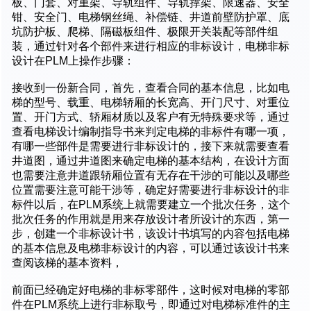
板、门套、对重架、导轨组件、导轨撑架、限速器、安全
钳、安全门、电梯钢丝绳、补偿链、井道前壁防护罩、底
坑防护板、爬梯、隔磁板组件、极限开关装配等部件组
装，通过针对各个部件来进行相应的非标设计，电梯非标
设计在PLM上操作步骤：
接收到一份新合同，首先，查看合同的基本信息，比如电
梯的型号、载重、电梯轿厢的长宽高、开门尺寸、对重位
置、开门方式、轿厢材质以及客户有无特殊要求等，通过
查看电梯设计编制指导书来判定电梯的非标件有哪一项，
有哪一些部件是需要进行非标设计的，接下来就需要查看
井道图，通过井道图来确定电梯的基本结构，在设计方面
也需要注意井道跟轿厢位置有无存在干涉的可能以及哪些
位置需要注意可能干涉等，确定好需要进行非标设计的非
标件以后，在PLM系统上就需要建立一个批次任务，这个
批次任务的作用就是用来存放设计者所设计的东西，第一
步，创建一个非标设计书，该设计书填写的内容包括电梯
的基本信息及电梯非标设计的内容，可以通过该设计书来
查阅该梯的基本资料，
前面已经确定好电梯的非标零部件，这时候对电梯的零部
件在PLM系统上进行非标取号，即通过对电梯标准件的主