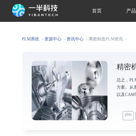
首页
产
关于我们
PLM系统
资源中心
资讯中心
离散制造PLM资讯
>
>
>
>
精密
总之，P
方案。从系
以及CA
plm