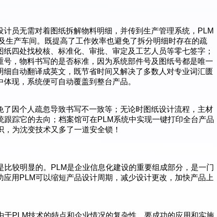
设计员无需对着图纸拆解物料明细，并传到生产管理系统，PLM
艺及生产车间。既提高了工作效率也避免了拆分明细时存在的疏
图纸四处找校核、标准化、审批、审定及工艺人员等零七签字；
重号，物料书写的是否标准，因为系统部件号及图纸号都是唯一
明细自动翻译成英文，既节省时间又解决了多数人对专业词汇匮
中体现，系统便可自动覆盖到整台产品。
免了因个人疏忽导致书写不一致等；无论时图纸设计流程，主材
统跟踪它的去向；档案馆可在PLM系统中实现一键打印全台产品
识，为沈变技术又多了一道安全锁！
是比较明显的。PLM是企业信息化建设的重要组成部分，是一门
功应用PLM可以缩短产品设计周期，减少设计更改，加快产品上
由于PLM技术的特点和企业情况的复杂性，要成功的应用和实施