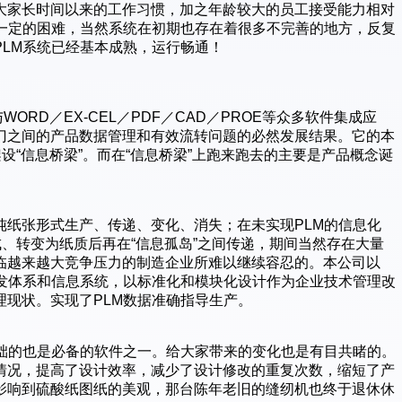
大家长时间以来的工作习惯，加之年龄较大的员工接受能力相对
在一定的困难，当然系统在初期也存在着很多不完善的地方，反复
LM系统已经基本成熟，运行畅通！
WORD／EX-CEL／PDF／CAD／PROE等众多软件集成应
门之间的产品数据管理和有效流转问题的必然发展结果。它的本
设“信息桥梁”。而在“信息桥梁”上跑来跑去的主要是产品概念诞
纯纸张形式生产、传递、变化、消失；在未实现PLM的信息化
成、转变为纸质后再在“信息孤岛”之间传递，期间当然存在大量
临越来越大竞争压力的制造企业所难以继续容忍的。本公司以
开发体系和信息系统，以标准化和模块化设计作为企业技术管理改
现状。实现了PLM数据准确指导生产。
基础的也是必备的软件之一。给大家带来的变化也是有目共睹的。
情况，提高了设计效率，减少了设计修改的重复次数，缩短了产
影响到硫酸纸图纸的美观，那台陈年老旧的缝纫机也终于退休休