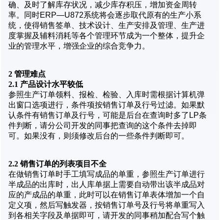
确、及时了解库存状况，减少库存积压，增加资金周转
率。同时ERP—U872系统将会逐步取代原有的生产小系
统，使得销售签单、技术设计、生产安排及管理、生产进
度掌握及辅料消耗等各个管理环节成为一个整体，提升企
业的管理水平，增强企业的综合竞争力。
2
管理难点
2.1 产品设计水平较低
参照生产订单领料、报检、检验、入库时需根据计算机弹
出窗口选项进行，条件项按销售订单及行号过滤。如果默
认条件有销售订单及行号，可能是后台在查询时多了LP条
件判断，请分公司开发的同事把查询的这个条件去掉即
可。如果没有，则须修改后台的一些条件判断即可。
2.2
销售订单的列表项目不全
在做销售订单时手工填写成品的单重，参照生产订单进行
半成品的出库时，出人库单据上需要自动带出该半成品对
应的产成品的单重，此时可以在销售订单表体增加一个自
定义项，然后写触发器，按销售订单号及行号将单重写入
到各相关字段及单据即可，请开发的同事稍加配合写个触