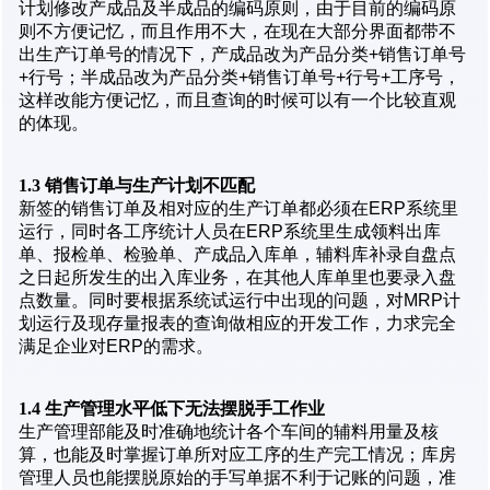
计划修改产成品及半成品的编码原则，由于目前的编码原
则不方便记忆，而且作用不大，在现在大部分界面都带不
出生产订单号的情况下，产成品改为产品分类+销售订单号
+行号；半成品改为产品分类+销售订单号+行号+工序号，
这样改能方便记忆，而且查询的时候可以有一个比较直观
的体现。
1.3
销售订单与生产计划不匹配
新签的销售订单及相对应的生产订单都必须在ERP系统里
运行，同时各工序统计人员在ERP系统里生成领料出库
单、报检单、检验单、产成品入库单，辅料库补录自盘点
之日起所发生的出入库业务，在其他人库单里也要录入盘
点数量。同时要根据系统试运行中出现的问题，对MRP计
划运行及现存量报表的查询做相应的开发工作，力求完全
满足企业对ERP的需求。
1.4
生产管理水平低下无法摆脱手工作业
生产管理部能及时准确地统计各个车间的辅料用量及核
算，也能及时掌握订单所对应工序的生产完工情况；库房
管理人员也能摆脱原始的手写单据不利于记账的问题，准