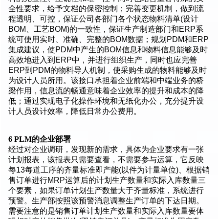
全性要求，给予文档的保密控制；完善变更机制，做到流
程透明、可控，保证公司各部门各个状态物料清单(设计
BOM、工艺BOM)的一致性，保证生产制造部门和ERP系
统可使用实时、准确、完整的BOM数据；规划PDM和ERP
集成建议，使PDM中产生的BOM信息和物料信息能够及时
高效地进入到ERP中，并进行组织生产，同时也应完善
ERP到PDM的物料导人机制，使采购生成的物料能够及时
为设计人员所用。该接口承担着企业前端和中端业务的桥
梁作用，信息流的畅通意味着企业效率的提升和成本的降
低；通过实现电子化操作环境和无纸化办公，充分提升设
计人员设计效率，降低日常办公费用。
6 PLM
的企业部署
经过对企业调研，发现新的需求，具体为企业要求有一张
计划报表，该报表只需要查看，不需要参与运算，它反映
每13每道工序的齐量标准即产能(以件为计量单位)、根据销
售订单进行MRP运算后的计划生产数量和实际入库数量三
个要素，如果订单计划生产数量大于齐量标准，系统进行
预警。生产部按照该预警消息调整生产订单的下达日期。
需要注意的是销售订单计划生产数量和实际入库数量要体