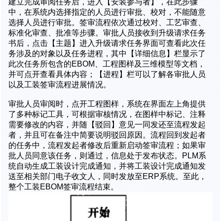
建立完成审阅任务后，进入【安装参与者】，在此步骤
中，在系统内选择指定的人员进行审批、校对，不能随意
选择人员进行审批。签审流程依次通过校对、工艺审查、
标准化审查、批准等步骤。审批人员接收到升级请求任务
书后，点击【主题】进入升级请求任务界面可查看此次任
务涉及的对象以及任务进程，其中【详细信息】栏显示了
此次任务所包含的EBOM、工程图样及三维模型等文档，
并可点开查看具体内容；【进程】栏可以了解各审批人员
以及工装签审流程进展情况。
审批人员审阅时，点开工程图样，系统在界面左上角提供
了多种标记工具，可根据审核情况，在图样中标记、注释
需要修改的内容，并随【驳回】意见一同发还至流程发起
者，并且可在备注中简要说明驳回原因。流程回到发起者
的任务中，流程发起者修改后重新启动签审流程；如果审
批人员同意该任务，则通过，信息处于发布状态。PLM系
统自动生成工装设计完成通知，并将工装设计完成通知发
送至相关部门电子收文人，同时发放至ERP系统。至此，
整个工装EBOM签审流程结束。