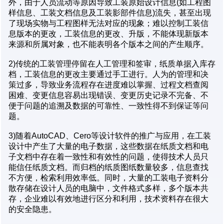
外，由于人员流动等原因导致工装原始设计信息(如工程图
样信息、工装文档信息及工装影部件信息)流失，甚至出现
了现场实物与工程图样无法对应的现象；难以控制工装信
息版本的更改，工装信息的更改、升版，不能体现新版本
来源和所属对象，也不能表明各个版本之间的产生顺序。
2)传统的工装管理停留在人工管理和签审，纸质单据入库存
档，工装信息的更改主要通过手工进行。人为的管理和决
策过多，导致业务流程存在进度难以掌握、过程文档查阅
困难、变更信息容易出现错误、变更历史记录不完备、不
便于问题的追溯及数据的可靠性、一致性得不到保证等问
题。
3)随着AutoCAD、Cero等设计软件的推广与应用，在工装
设计中产生了大量的电子数据，这些数据在纸质文档和电
子文档中存在着一致性和有效性的问题，使得技术人员只
能信任纸质文档。而归档的纸质图纸数量较多，信息查找
不方便，检索利用效率低。同时，大量的工装电子资料分
散存储在设计人员的电脑中，文件格式多样，多个版本共
存，企业难以有效地进行区分和利用，技术资料存在很大
的安全隐患。