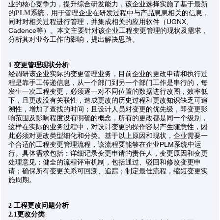
业的核心竞争力，提升综合研发能力，该企业选择实施了基于最新
的
，用于管理企业在研发过程中与产品息息相关的信息，
PLM系统
同时对相关过程进行管理，并集成相关的应用软件（UGNX、
Cadence等）。本文主要针对该企业工程变更管理的现状及需求，
分析其对业务工作的影响，提出解决思路。
1 变更管理现状分析
经调研该企业实际的变更管理业务，目前企业的更改申请和执行过
程是靠手工传递信息，从一个部门到另一个部门工作是串行的，每
发生一次工程变更，必须逐一对不同位置的数据进行改图，效率低
下，且更改没有关联性，造成更改的历史过程和更改知识缺乏可追
溯性，增加了查找的时间；且设计人员对变更的优先级，即变更影
响范围及影响程度没有明确的概念，所有的更改都是同一个级别，
这样在实际的业务过程中，对设计变更的操作容易产生随意性，因
此必须对更改类型细化和分类。基于以上原因和现状，企业需要一
个合适的工程变更管理流程，该流程要能够在企业PLM系统中运
行。具体需求包括：详细记录变更申请的责任人，变更原因和变更
处理意见；健全的流程评审机制，包括通过、驳回和修改变更申
请；确保所有变更关系可回溯、追踪；制定最佳流程，缩短变更实
施周期。
2 工程更改问题分析
2.1更改分类