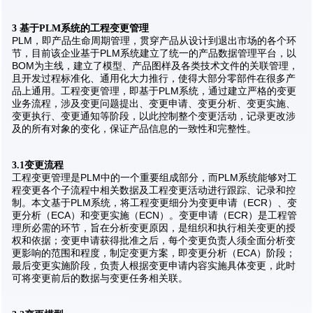
3 基于PLM系统的工程变更管理
PLM，即产品生命周期管理，贯穿产品从设计到退出市场的各个环
节，目前该企业基于PLM系统建立了统一的产品数据管理平台，以
BOM为主线，建立了模型、产品图样及各类技术文件的关联管理，
且开发过程标准化、通用化大力推行，使得大部分零部件在很多产
品上通用。工程变更管理，即基于PLM系统，通过建立严格的变更
业务流程，涉及变更问题提出、变更申请、变更分析、变更实施、
变更执行、变更通知等阶段，以此控制整个变更活动，记录更改涉
及的所有对象的变化，保证产品信息的一致性和完整性。
3.1变更流程
工程变更管理是PLM中的一个重要组成部分，而PLM系统能够对工
程变更各个子流程中相关数据及工程变更活动进行跟踪、记录和控
制。本文基于PLM系统，将工程变更细分为变更申请（ECR）、变
更分析（ECA）和变更实施（ECN）。变更申请（ECR）是工程管
理所必需的环节，旨在分析变更原因，是组织和执行相关变更的授
权和依据；变更申请获得批准之后，每个变更负责人须全面分析变
更影响的范围和程度，制定变更方案，即变更分析（ECA）阶段；
最后变更实施阶段，负责人根据变更申请内容实施具体变更，此时
可将变更前后的数据与变更任务相关联。