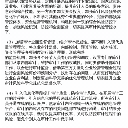
时加强职业资格认证，定期开展系统的审计专业知识、国家政策以
及业务、职业素养等方面的培训，提升审计人员的服务意识、责任
意识和综合技能。另一方面要加大资金投入，加强审计风险预警信
息化平台建设，不断学习其他优秀企业典型的经验，完善内部预算
管控体系，资金运营管理机制，构建协同一致的综合风险防控平
台，加强风险识别、防控和全面监督，切实提高审计风险管控水
平。
（3）加强审计全面监督管理，维护审计权威性。要不断引入现代质
量管理理念，将企业审计监督、内部控制、预算管控、成本核算、
资金管理等各项制度进行综合理顺，形成完善
的监督机制，加强各个环节人员专职管理和调度，设置专门的审计
部门从事内部审计，维护审计工作的权威性。同时要借助外部审计
工作，联合进行审计监督，借助第三方力量对企业经营管理全过程
进行全面风险评价和预测分析，找出存在的问题，从而更好地维护
企业自身利益，制定更加科学完善的优化管理机制，切实提升企业
审计风险科学化规范化监督水平。
（4）引入信息化手段提升审计质量，防控审计风险。在开展审计工
作的过程中，引入信息化的手段来规范审计工作流程，所有审计人
员开通在线的接口账户，然后审计内容都统一纳入在线的信息管理
平台，审计的内容及存在的相关问题都在线进行沟通，审计结果分
权限的在线共享，既可以提高审计效率，又可以防控审计过程中的
风险，避免个别人在审计工作中做手脚。