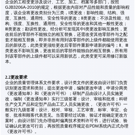
企业的工程变更涉及设计、工艺、加工、档案等多部门，按照
GJB3206A-2010的规定，根据更改内容对产品性能和质量的影响程
度，该企业将更改类别分为三类，Ⅰ类更改：影响性能、结构、强
度、互换性、通用性、安全性等的更改；Ⅱ类更改：不涉及性能、结
构、强度、互换性、通用性、安全性等的更改和其他一般性更改；
Ⅲ类更改：勘误性更改。经分析可发现其中Ⅰ类更改影响互换性，更
改前后的零部件不能独立的相互替换，还需改变其他零部件与之配
套才能相互替换，即并非所有用到该零部件的上级件都能使用更改
后的新状态，此类变更须给更改后零部件重新申请新的编号；Ⅱ、Ⅲ
类更改不影响互换，更改前后的零部件能独自的相互替换，所有用
到该零部件的上级件都可以采用新状态，此类变更可采用修订新版
本。
2.2更改要求
企业的质量管理体系文件要求，设计类文件的更改由设计部门负责
识别更改需求和类别，提出更改申请，编制更改申请，申请分两类
《更改通知单》和《更改许可书》；研制产品由设计人员实施更
改，编制《更改通知单》实行三级签署：设计、审核和批准；科研
生产交叉产品和定型产品由工艺人员实施更改，《更改许可书》一
般实行九级签署：设计、校对、审核、工艺审查、标审、审定、会
签、批准和顾客代表意见。当需要经过试验、验证才能确定更改方
案时，由设计部门先办理临时偏离技术资料许可书，进行试验、验
证确认此更改可行后，再按照质量程序规定在PDM系统内正式办理
《更改许可书》。