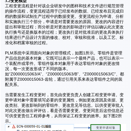
3.2变更模型
工程变更流程是针对该企业研发中的图样和技术文件进行规范管理
的操作流程，变更流程适用于已经发布的数据、已经发布且完成归
档的数据和试制生产过程中的数据变更。变更流程分为申请、分析
和实施执行三个部分，申请是对需要更改的原因、更改的内容进行
提出和审批过程；而分析是对更改的影响进行评估以确认此次更改
执行换号还是换版本的过程；更改执行是对批准后的更改具体执行
结果进行产品设计方面的修改、校对、审核和批准，以及工艺、标
准化和档案审核的过程。
PLM系统中采用面向对象的管理模式，如图1所示。零组件是管理
产品信息的基本对象，它既可以表示一个最终产品，也可以表示一
个装配件或零件。零组件版本对象用于表达零组件对象的更改情
况，每一次更改形成了不同的版本。
如“Z0000015063/A”、“Z0000015063/B”、“Z0000015063/C”、都
附属于Z0000015063-齿轮，通过引用关系来表达零组件之间的装
配关系。
当需要发生工程变更时，首先由变更负责人创建工程变更申请。变
更申请对象中需要填写必要的变更属性，例如更改原因及依据、更
改类别、更改影响到的零组件、更改意见等信息。以供变更审批人
对此次更改做出评评估，看是否需要变更。变更同意后这些信息还
可供变更责任工程师参考，从而保证工程变更的效率。如下图2所
示。