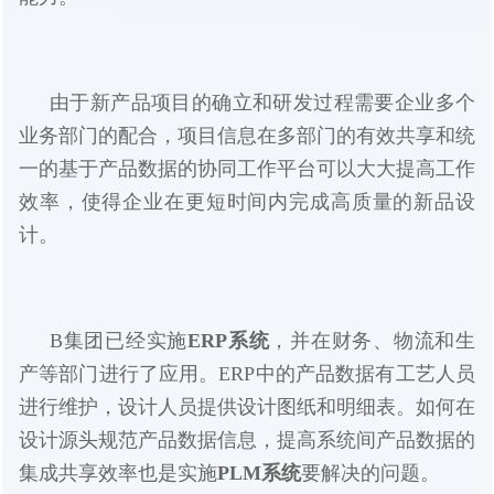
由于新产品项目的确立和研发过程需要企业多个
业务部门的配合，项目信息在多部门的有效共享和统
一的基于产品数据的协同工作平台可以大大提高工作
效率，使得企业在更短时间内完成高质量的新品设
计。
B集团已经实施
ERP系统
，并在财务、物流和生
产等部门进行了应用。ERP中的产品数据有工艺人员
进行维护，设计人员提供设计图纸和明细表。如何在
设计源头规范产品数据信息，提高系统间产品数据的
集成共享效率也是实施
PLM系统
要解决的问题。