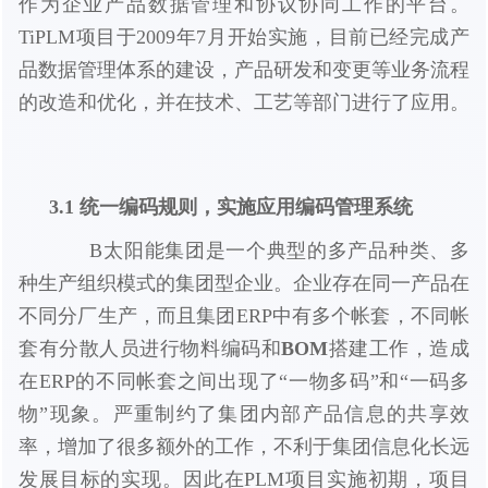
作为企业产品数据管理和协议协同工作的平台。
TiPLM项目于2009年7月开始实施，目前已经完成产
品数据管理体系的建设，产品研发和变更等业务流程
的改造和优化，并在技术、工艺等部门进行了应用。
3.1 统一编码规则，实施应用编码管理系统
B太阳能集团是一个典型的多产品种类、多
种生产组织模式的集团型企业。企业存在同一产品在
不同分厂生产，而且集团ERP中有多个帐套，不同帐
套有分散人员进行物料编码和
BOM
搭建工作，造成
在ERP的不同帐套之间出现了“一物多码”和“一码多
物”现象。严重制约了集团内部产品信息的共享效
率，增加了很多额外的工作，不利于集团信息化长远
发展目标的实现。因此在PLM项目实施初期，项目