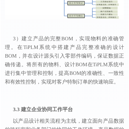
3）建立产品的完整BOM，实现物料的准确管
理。在TiPLM系统中搭建产品完整准确的设计
BOM，并在设计源头引入零部件编码，保证数据正
确传递。将所有的物料、设计BOM在TiPLM系统中
进行集中管理和控制，提高BOM的准确性、一致性
和有效性控制，实现对客户特制订单的快速响应。
3.3 建立企业协同工作平台
以产品设计相关流程为主线，建立面向产品数据