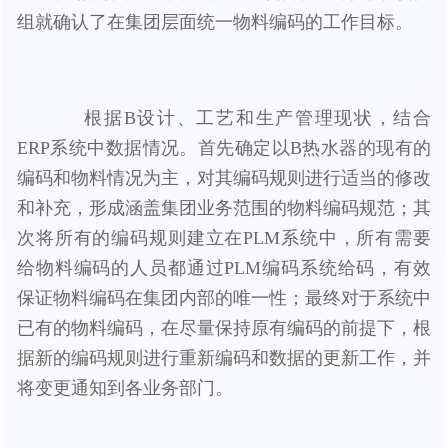
组就确认了在集团层面统一物料编码的工作目标。
根据B设计、工艺和生产管理现状，结合
ERP系统中数据情况。首先确定以B热水器的现有的
编码和物料情况为主，对其编码规则进行适当的修改
和补充，形成涵盖集团业务范围的物料编码规范；其
次将所有的编码规则建立在PLM系统中，所有需要
给物料编码的人员都通过PLM编码系统给码，有效
保证物料编码在集团内部的唯一性；最终对于系统中
已有的物料编码，在尽量保持原有编码的前提下，根
据新的编码规则进行重新编码和数据的更新工作，并
将变更通知到各业务部门。