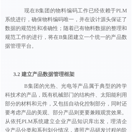
现在B集团的物料编码工作已经依赖于PLM
系统进行，确保物料编码唯一，并在设计源头保证了
数据的规范性和准确性；随着已有物料数据的整理和
规范工作的进行，将在B集团建立一个统一的产品数
据管理平台。
3.2 建立产品数据管理框架
B集团的光热、光电等产品属于典型的跨学
科技术的产品，既有机械部门的结构件、太阳能利用
部分的材料和元件，又包括自动化控制部分，同时还
要考虑产品的美观、部分产品则更要兼顾观赏效果。
从依托PLM系统建立企业产品知识库出发，理清企
业产品分类和系列划分情况，遵照产品研发过程的阶