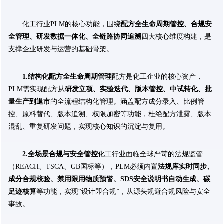
化工行业PLM的核心功能，围绕
配方全生命周期管控、合规安
全管理、研发数据一体化、全链路协同追溯
四大核心维度构建，是
支撑企业研发与运营的基础骨架。
1.结构化配方全生命周期管理
配方是化工企业的核心资产，
PLM需实现配方从
研发立项、实验迭代、版本管控、中试转化、批
量生产到退市
的全流程结构化管理。涵盖配方成分录入、比例管
控、原料替代、版本追溯、权限加密等功能，杜绝配方泄露、版本
混乱、重复研发问题，实现核心知识的沉淀与复用。
2.全场景合规与安全管控
化工行业面临全球严苛的法规监管
（REACH、TSCA、GB国标等），PLM必须内置
法规库实时同步、
成分合规校验、禁用限用物质预警、SDS安全说明书自动生成、碳
足迹核算
等功能，实现“设计即合规”，从源头规避合规风险与安全
事故。