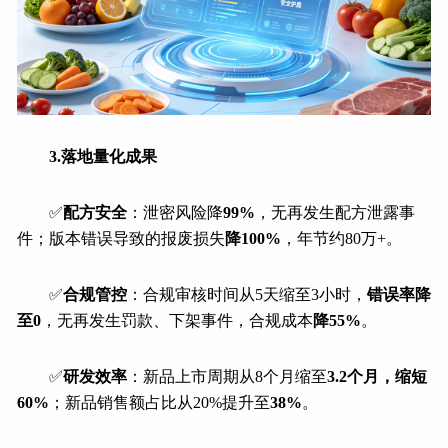
3.落地量化成果
✅
配方安全
：泄密风险降
99%
，无再发生配方泄露事
件；版本错误导致的报废损失
降100%
，年节约80万+。
✅
合规管控
：合规审核时间从5天缩至3小时，
错误率降
至0
，无再发生罚款、下架事件，合规成本
降55%
。
✅
研发效率
：新品上市周期从8个月缩至
3.2个月，缩短
60%
；新品销售额占比从20%提升至
38%
。