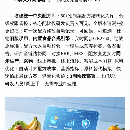
搭建
统一中央配
方库：50+预制菜配方结构化入库，分
级权限管控，核心配比仅研发负责人可见。全版本追溯+变
更留痕：每一次配方修改自动记录，可回滚、可追溯，杜
绝旧版误用。
内置食品合规引擎
：实时同步GB2760、过敏
原标准，配方录入自动校验，一键生成营养标签、备案报
告。研产全链路协同：对接ERP、MES，配方变更实时
同
步生产、采购
，线上审批、线上流转。智能成本测算+原料
优化：自动计算配方成本、营养指标，原料替代模拟，快
速输出最优方案。轻量化实施：
3周快速部署
，上门培训，
研发人员1周上手，无需专业IT运维。