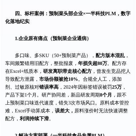
四、标杆案例：预制菜头部企业×一半科技PLM，数字
化落地纪实
1.企业原有痛点（预制菜企业通病）
多口味、多SKU（50+预制菜产品），
配方版本混乱
，
车间频繁错用旧配方，整批报废，
年损失超80万
。配方存
在Excel+纸质本，
研发离职带走核心配方
，曾发生竞品挖人
导致配方泄露，
市场份额被抢10%
。合规全人工，添加
剂、过敏原核对
错误率高
，2024年因标签错误被罚
25万
，
产品下架1个月。研产协同差，新品研发周期
8个月
，跟不
上预制菜口味迭代速度，错失3次市场风口。原料成本管控
难，Excel手动算成本，
误差大，
原料涨价时无法快速调整
配方，
利润持续下滑
。
2.解决方案部署（一半科技食品专属PLM）