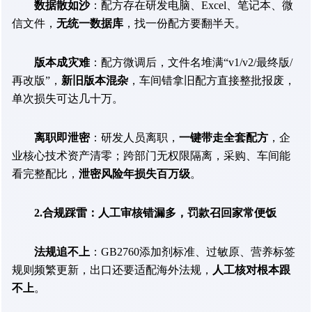
数据散如沙
：配方存在研发电脑、Excel、笔记本、微
信文件，
无统一数据库
，找一份配方要翻半天。
版本成灾难
：配方微调后，文件名堆满“v1/v2/最终版/
再改版”，
新旧版本混杂
，车间错拿旧配方直接整批报废，
单次损失可达几十万。
离职即泄密
：研发人员离职，
一键带走全套配方
，企
业核心技术资产清零；跨部门无权限隔离，采购、车间能
看完整配比，
泄密风险年损失百万级
。
2.合规踩雷：人工审核错漏多，罚款召回家常便饭
法规追不上
：GB2760添加剂标准、过敏原、营养标签
规则频繁更新，出口还要适配海外法规，
人工核对根本跟
不上
。