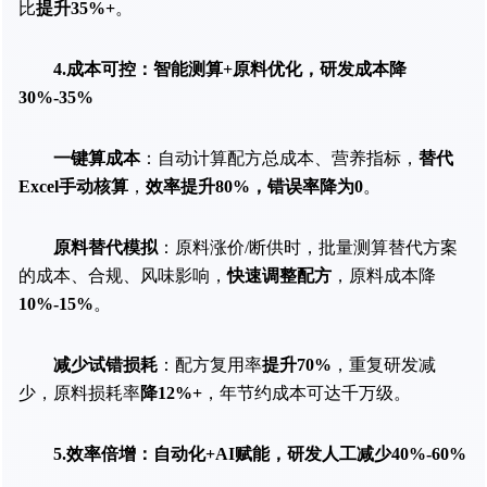
比
提升35%+
。
4.成本可控：智能测算+原料优化，研发成本降
30%-35%
一键算成本
：自动计算配方总成本、营养指标，
替代
Excel手动核算
，
效率提升80%，错误率降为0
。
原料替代模拟
：原料涨价/断供时，批量测算替代方案
的成本、合规、风味影响，
快速调整配方
，原料成本降
10%-15%
。
减少试错损耗
：配方复用率
提升70%
，重复研发减
少，原料损耗率
降12%+
，年节约成本可达千万级。
5.效率倍增：自动化+AI赋能，研发人工减少40%-60%