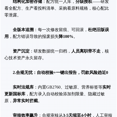
结构化加密存储
：配方统一入库，
分级授权
——研发
看全配方、生产看投料清单、采购看原料规格，核心配比
零泄露。
全版本追溯
：每一次修改留痕、可回滚，
杜绝旧版误
用
，配方错误导致的报废损失
降100%
。
资产沉淀
：研发数据统一归档，
人员离职带不走
，核
心技术资产永久留存。
2.合规无忧：自动校验+一键出报告，罚款风险趋近0
实时法规库
：内置GB2760、过敏原、营养标签等
实时
更新国标库
，配方录入自动校验添加剂限量、隐藏过敏
原，
异常实时拦截
。
审核效率飙升
：合规审核从
3-5天缩至4小时
，人工审核