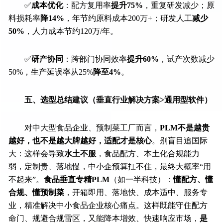
✅
成本优化
：配方复用率
提升75%
，重复研发减少；原
料损耗率
降14%
，年节约原料成本200万+；研发人工
减少
50%
，人力成本节约120万/年。
✅
研产协同
：跨部门协同效率
提升60%
，试产次数减少
50%，生产延误率从25%
降至4%
。
五、选型总结建议（垂直行业解决方案>通用型软件）
对中大型食品企业、预制菜工厂而言，
PLM不是越贵
越好，也不是越大牌越好，适配才是核心
。别盲目追国际
大：这样会导致
水土不服
，食品配方、本土化合规能力
弱，定制贵、落地慢，中小企预算扛不住，最终大概率“用
不起来”。
食品垂直专精PLM
（如一半科技）：
懂配方、懂
合规、懂预制菜
，开箱即用、落地快、成本适中、服务专
业，精准解决中小食品企业核心痛点。这样既能守住配方
命门、规避合规雷区，又能降本增效、快速响应市场，
是