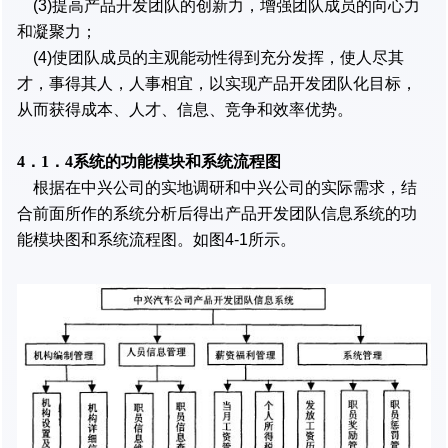
(3)提高产品开发团队的创新力，增强团队成员的向心力
和凝聚力；
(4)使团队成员的主观能动性得到充分发挥，使人尽其
才，事得其人，人事相宜，以实现产品开发团队化目标，
从而获得成本、人才、信息、竞争和效率优势。
4．1．4系统的功能模块和系统流程图
根据在中兴公司的实地调研和中兴公司的实际需求，结
合前面所作的系统分析后得出产品开发团队信息系统的功
能模块图和系统流程图。如图4-1所示。