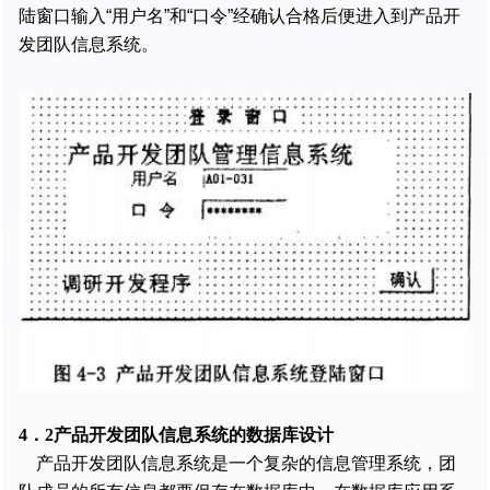
陆窗口输入“用户名”和“口令”经确认合格后便进入到产品开
发团队信息系统。
4．2产品开发团队信息系统的数据库设计
产品开发团队信息系统是一个复杂的信息管理系统，团