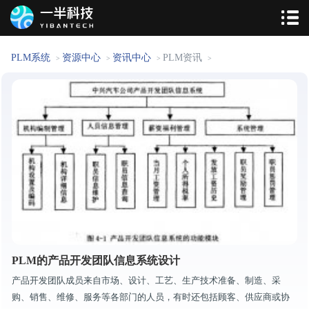
PLM系统
资源中心
资讯中心
PLM资讯
>
>
>
>
PLM的产品开发团队信息系统设计
产品开发团队成员来自市场、设计、工艺、生产技术准备、制造、采
购、销售、维修、服务等各部门的人员，有时还包括顾客、供应商或协