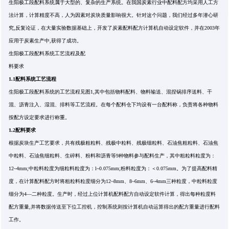
生阳极工段配料系统属于大型的、复杂的生产系统。在我国炭素行业中配料配方均采用人工方
法计算，计算精度不高，人为因素对炭块质量影响很大。针对这个问题，我们经过多年潜心研
究,反复论证，在大量实验数据基础上，开发了炭素配料配方计算机自动设定软件，并在2003年
应用于炭素生产中,获得了成功。
生阳极工段配料系统工艺流程及配
料要求
1.1
配料系统工艺流程
生阳极工段配料系统的工艺流程见图1,其中包括物料配料、物料输送、混捏锅排序送料、干
混、沥青注入、湿混、排料等工艺流程。在每个配料仓下均设有一台配料称，负责将各种物料
按配方设定要求进行称重。
1.2
配料要求
根据炭块生产工艺要求，共有残极粗粒料、残极中粒料、残极细粒料、石油焦粗粒料、石油焦
中粒料、石油焦细粒料、生碎料、粉料和沥青等9种物料参与配料生产，其中粗粒料粒度为：
12~4mm;中粒料粒度为细粒料粒度为：l~0.075mm;粉料粒度为：＜0.075mm。为了提高配料精
度，在计算配料配方时将粗粒料粒度细分为12~8mm、8~6mm、6~4mm三种粒度，中粒料粒度
细分为4—二种粒度。生产时，经过上位计算机配料配方自动设定软件计算，得出每种粒度料
配方重量,并将数据传送至下位工控机，控制系统则按计算机自动运算得出的配方重量进行配料
工作。