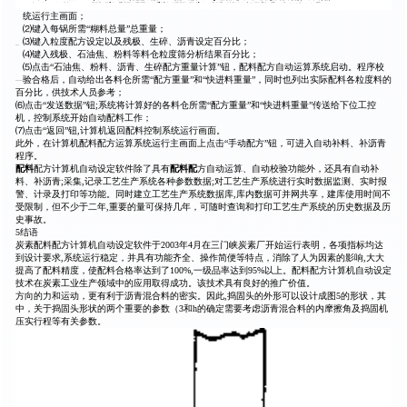
统运行主画面；
⑵键入每锅所需“糊料总量”总重量；
⑶键入粒度配方设定以及残极、生碎、沥青设定百分比；
⑷键入残极、石油焦、粉料等料仓粒度筛分析结果百分比；
⑸点击“石油焦、粉料、沥青、生碎配方重量计算”钮，配料配方自动运算系统启动。程序校
验合格后，自动给出各料仓所需“配方重量”和“快进料重量”，同时也列出实际配料各粒度料的
百分比，供技术人员参考；
⑹点击“发送数据”钮;系统将计算好的各料仓所需“配方重量”和“快进料重量”传送给下位工控
机，控制系统开始自动配料工作；
⑺点击“返回”钮,计算机返回配料控制系统运行画面。
此外，在计算机配料配方运算系统运行主画面上点击“手动配方”钮，可进入自动补料、补沥青
程序。
配料
配方计算机自动设定软件除了具有
配料配
方自动运算、自动校验功能外，还具有自动补
料、补沥青;采集,记录工艺生产系统各种参数数据;对工艺生产系统进行实时数据监测、实时报
警、计录及打印等功能。同时建立工艺生产系统数据库,库内数据可并网共享，建库使用时间不
受限制，但不少于二年,重要的量可保持几年，可随时查询和打印工艺生产系统的历史数据及历
史事故。
5结语
炭素配料配方计算机自动设定软件于2003年4月在三门峡炭素厂开始运行表明，各项指标均达
到设计要求,系统运行稳定，并具有功能齐全、操作简便等特点，消除了人为因素的影响,大大
提高了配料精度，使配料合格率达到了100%,一级品率达到95%以上。配料配方计算机自动设定
技术在炭素工业生产领域中的应用取得成功。该技术具有良好的推广价值。
方向的力和运动，更有利于沥青混合料的密实。因此,捣固头的外形可以设计成图5的形状，其
中，关于捣固头形状的两个重要的参数（3和h的确定需要考虑沥青混合料的内摩擦角及捣固机
压实行程等有关参数。