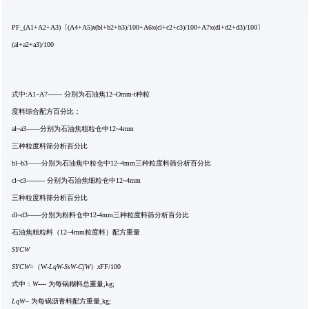
PF_(A1+A2+A3)〔(A4+A5)
x
(bl+b2+b3)/100+A6x(cl+c2+c3)/100+A7x(dl+d2+d3)/100〕
(al+a2+a3)/100
式中:A1~A7------- 分别为石油焦12~Omm-t种粒
度料综合配方百分比；
al~a3——分别为石油焦粗粒仓中12~4mm
三种粒度料筛分析百分比
bl~b3——分别为石油焦中粒仓中12~4mm三种粒度料筛分析百分比
cl~c3--------- 分别为石油焦细粒仓中12~4mm
三种粒度料筛分析百分比
dl~d3——分别为粉料仓中12-4mm三种粒度料筛分析百分比
石油焦粗粒料（12~4mm粒度料）配方重量
SYCW
SYCW
=（W
-LqW-SsW-CjW
）
x
FF/100
式中：
W
---- 为每锅糊料总重量,kg;
LqW
-- 为每锅沥青料配方重量,kg;