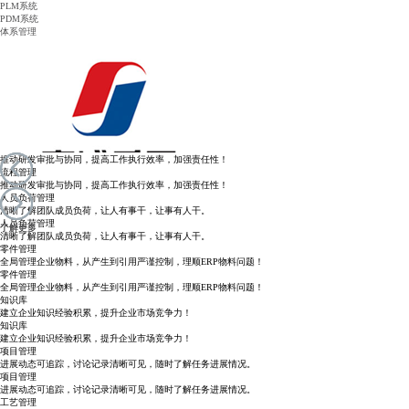
PLM系统
PDM系统
体系管理
产品功能模块
PLM系统
PDM系统
体系管理平台
产品管理
以BOM为中心，建立产品全数据与二过程管理平台！
产品管理
以BOM为中心，建立产品全数据与二过程管理平台！
流程管理
推动研发审批与协同，提高工作执行效率，加强责任性！
流程管理
推动研发审批与协同，提高工作执行效率，加强责任性！
人员负荷管理
清晰了解团队成员
负荷
，让人有事干，让事有人干。
中车PLM：
中兴汽车PLM ：
京城重工PLM：
实现企业一体化设计、一体化采购主数据平台
设计工工艺制造一体化方案
整车行业配制化产品管理方案。
人员负荷管理
了解更多
了解更多
清晰了解团队成员
负荷
，让人有事干，让事有人干。
零件管理
全局管理企业物料，从产生到引用严谨控制，理顺ERP物料问题！
零件管理
全局管理企业物料，从产生到引用严谨控制，理顺ERP物料问题！
知识库
建立企业知识经验积累，提升企业市场竞争力！
知识库
建立企业知识经验积累，提升企业市场竞争力！
项目管理
进展动态可追踪，讨论记录清晰可见，随时了解任务进展情况。
项目管理
进展动态可追踪，讨论记录清晰可见，随时了解任务进展情况。
工艺管理
金龙PLM案例：
铁科院：
中集华骏PLM：
企业研发业务，数据一元化管理
全车系产品配制管理,快速生成产品BOM与成本。
从客户需求参数化直接转化成产品BOM管理