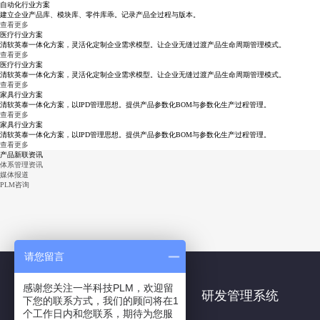
自动化行业方案
建立企业产品库、模块库、零件库乖。记录产品全过程与版本。
查看更多
医疗行业方案
清软英泰一体化方案，灵活化定制企业需求模型。让企业无缝过渡产品生命周期管理模式。
查看更多
医疗行业方案
清软英泰一体化方案，灵活化定制企业需求模型。让企业无缝过渡产品生命周期管理模式。
查看更多
家具行业方案
清软英泰一体化方案，以IPD管理思想。提供产品参数化BOM与参数化生产过程管理。
查看更多
中石化PLM ：
徐工集团队：
东方电气PLM：
复杂BOM的产品简化产品管理
全项目控制管理
汽轮机行业，一体化管理。
家具行业方案
清软英泰一体化方案，以IPD管理思想。提供产品参数化BOM与参数化生产过程管理。
查看更多
产品新联资讯
体系管理资讯
媒体报道
PLM咨询
请您留言
正泰PLM：
创新精神2_2：
创新精神3_2：
电器、结构、电子多专业协作平台
创新是我们发展的源泉
创新是我们发展的源泉
感谢您关注一半科技PLM，欢迎留
PDM相关关键词
研发管理系统
下您的联系方式，我们的顾问将在1
个工作日内和您联系，期待为您服