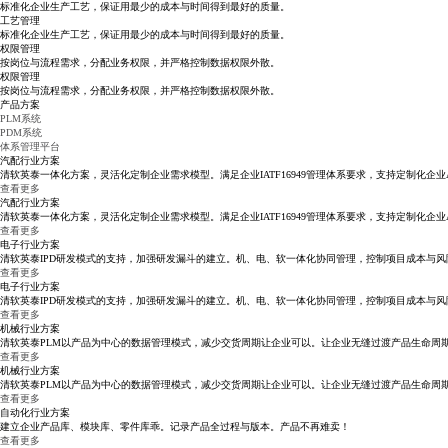
标准化企业生产工艺，保证用最少的成本与时间得到最好的质量。
工艺管理
标准化企业生产工艺，保证用最少的成本与时间得到最好的质量。
权限管理
按岗位与流程需求，分配业务权限，并严格控制数据权限外散。
权限管理
按岗位与流程需求，分配业务权限，并严格控制数据权限外散。
产品方案
PLM系统
PDM系统
体系管理平台
汽配行业方案
清软英泰一体化方案，灵活化定制企业需求模型。满足企业IATF16949管理体系要求，支持定制化企业AP
查看更多
汽配行业方案
三一PLM案例：
伊利PLM应用：
聚光科技PLM：
实现企业技术保累，协助企业研发过程。
食品行业配方与工艺管理PLM应用
电子行业IPD管理模式PLM应用
清软英泰一体化方案，灵活化定制企业需求模型。满足企业IATF16949管理体系要求，支持定制化企业A
查看更多
电子行业方案
清软英泰IPD研发模式的支持，加强研发漏斗的建立。机、电、软一体化协同管理，控制项目成本与风
查看更多
电子行业方案
清软英泰IPD研发模式的支持，加强研发漏斗的建立。机、电、软一体化协同管理，控制项目成本与风
查看更多
机械行业方案
清软英泰PLM以产品为中心的数据管理模式，减少交货周期让企业可以。让企业无缝过渡产品生命周
查看更多
机械行业方案
清软英泰PLM以产品为中心的数据管理模式，减少交货周期让企业可以。让企业无缝过渡产品生命周
查看更多
一拖PLM：
中国航天二院：
舟山电力局PLM：
从源头达成零件管理
以PLM为中心的多系统集成应用。
大数据汇总管理，数据的快速转化与查询
自动化行业方案
建立企业产品库、模块库、零件库乖。记录产品全过程与版本。产品不再难卖！
查看更多