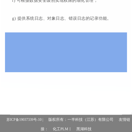
f) 可根据数据安全级别实现权限的细化管理；
g) 提供系统日志、对象日志、错误日志的记录功能。
版权所有：一半科技（江苏）有限公司
友情链
苏ICP备19037339号-10 |
接：
化工PLM
黑湖科技
丨