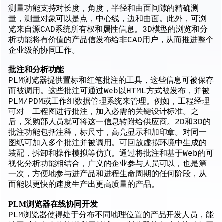
测量功能支持对长度，角度，半径和曲面间隙的精确测
量，测量对象可以是点，中心线，边和曲面。此外，可浏
览来自源CAD系统所有权和属性信息。3D模型的浏览和分
析功能将有价值的产品信发布给非CAD用户，从而推进整个
企业级的协同工作。
批注和分析功能
PLM浏览器提供置标和红笔批注的工具，这些信息可被保存
而被调用。这些批注可通过Web以HTML方式被发布，并被
PLM/PDM或工作组数据管理系统来管理。例如，工程经理
可对一工程图进行批注，加入必需的关键设计标准。之
后，采购部人员就可将这一信息转附给供应商。2D和3D的
批注功能包括注释，标尺寸，高亮显示和加印章。对同一
图纸可加入多个批注并被调用。可回放虚拟环境中生成的
装配，拆卸和操作模拟等仿真。通过将批注和基于Web的可
视化分析功能相结合，广义的企业参与人员可以，也是第
一次，方便地参与进产品和进程生命周期的任何阶段，从
而能以更快的速度生产出更高质量的产品。
PLM浏览器
在线协同开发
PLM浏览器使得处于分布不同地理位置的产品开发人员，能