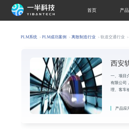
首页
产
关于我们
PLM系统
PLM成功案例
离散制造行业
轨道交通行业
>
>
>
>
西安
一、项目
有限公司
理、客车
产品应