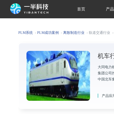
首页
产
关于我们
PLM系统
PLM成功案例
离散制造行业
轨道交通行业
>
>
>
>
机车
大同电力
集团公司
中国北车
产品应