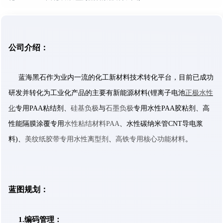
公司介绍：
蓝海黑石作为业内一流的化工新材料技术转化平台，目前已成功
研发并转化为工业化产品的主要有新能源材料(锂离子电池
正极水性
化
专用PAA粘结剂、
硅基负极
与
石墨负极
专用水性PAA胶粘剂、高
性能隔膜涂覆专用
水性粘结材料PAA
、水性碳纳米管CNT导电浆
料)、
美纹纸胶带专用水性离型剂
、
高铁专用核心功能材料
。
蓝图规划：
1.编码管理：