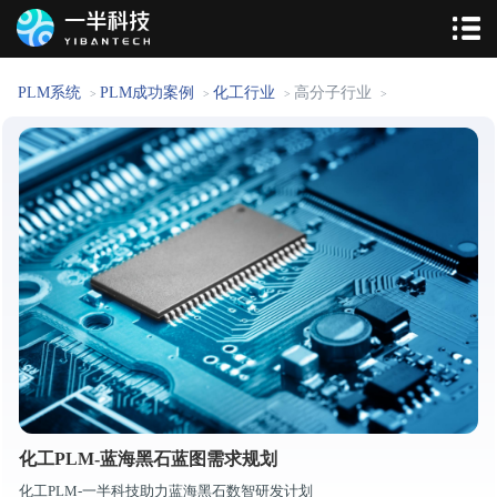
PLM系统
PLM成功案例
化工行业
高分子行业
>
>
>
>
化工PLM-蓝海黑石蓝图需求规划
化工PLM-一半科技助力蓝海黑石数智研发计划