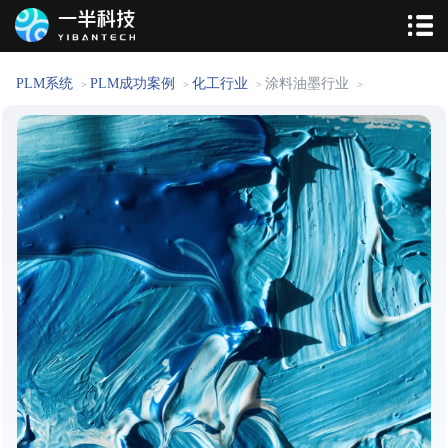
PLM系统
PLM成功案例
化工行业
涂料油墨行业
>
>
>
>