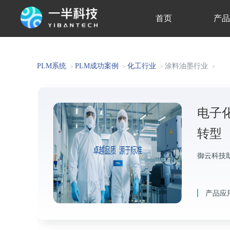
首页
产
关于我们
PLM系统
PLM成功案例
化工行业
涂料油墨行业
>
>
>
>
电子化
转型
御云科技
产品应