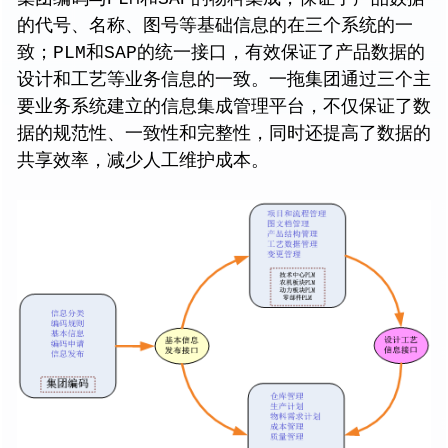
的代号、名称、图号等基础信息的在三个系统的一
致；PLM和SAP的统一接口，有效保证了产品数据的
设计和工艺等业务信息的一致。一拖集团通过三个主
要业务系统建立的信息集成管理平台，不仅保证了数
据的规范性、一致性和完整性，同时还提高了数据的
共享效率，减少人工维护成本。