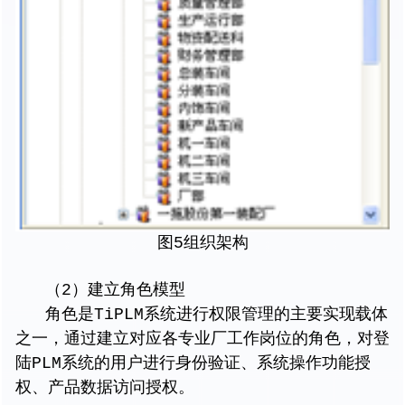
图5组织架构
（2）建立角色模型
角色是TiPLM系统进行权限管理的主要实现载体
之一，通过建立对应各专业厂工作岗位的角色，对登
陆PLM系统的用户进行身份验证、系统操作功能授
权、产品数据访问授权。