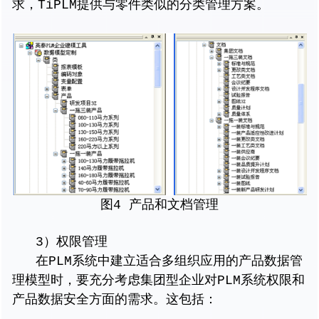
求，TiPLM提供与零件类似的分类管理方案。
图4 产品和文档管理
3）权限管理
在PLM系统中建立适合多组织应用的产品数据管
理模型时，要充分考虑集团型企业对PLM系统权限和
产品数据安全方面的需求。这包括：