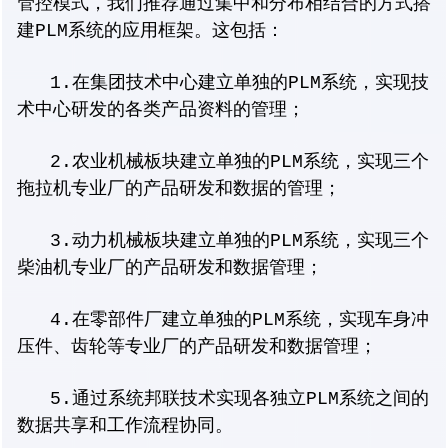
管控模式，我们推荐通过集中和分布相结合的方式搭
建PLM系统的应用框架。这包括：
1.在集团技术中心建立单独的PLM系统，实现技
术中心研发的各类产品资料的管理；
2.农业机械板块建立单独的PLM系统，实现三个
拖拉机专业厂的产品研发和数据的管理；
3.动力机械板块建立单独的PLM系统，实现三个
柴油机专业厂的产品研发和数据管理；
4.在零部件厂建立单独的PLM系统，实现车身冲
压件、齿轮等专业厂的产品研发和数据管理；
5.通过系统邦联技术实现各独立PLM系统之间的
数据共享和工作流程协同。