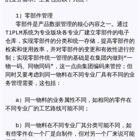
1）零部件管理
零部件是产品数据管理的核心内容之一。通过
TiPLM系统为专业版块各专业厂建立零部件的电子
仓库，实现零部件的分类和统一存储，提高零部件的
检索和使用效率，并对零部件的变更和有效性进行控
制；实现零部件统一管理的基础是在集团内做到“一
物一码、同物同码”，这一点由集团编码来管控；但
同时又要考虑到同一物料在不同专业厂具有不同的业
务管理需要，这包括：
a）同一物料的业务属性不同，如相同的零件在
不同专业厂的工艺路线可能不同；
b）同一物料在不同专业厂其分类可能不同，如
有些零件在一个厂是自制件，但对另一个厂来说可能