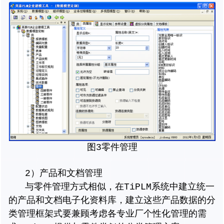
图3零件管理
2）产品和文档管理
与零件管理方式相似，在TiPLM系统中建立统一
的产品和文档电子化资料库，建立这些产品数据的分
类管理框架式要兼顾考虑各专业厂个性化管理的需