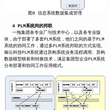
图8 信息系统数据集成管理
4 PLM系统间的邦联
一拖集团各专业厂与技术中心，以及各专业版
块，由于部署了多套PLM系统，他们之间的基于PLM
系统的协同工作，通过多PLM系统邦联的方式实现。
御云科技
PLM系统通过异构系统业务流程调用、异构
数据模型映射和转换技术，满足集团型企业PLM系统
分布部署和协同工作应用模式。