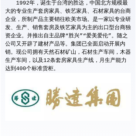
1992年，诞生于台湾的胜达，中国北方规模最
大的专业生产套房家具、铁艺家具、石材家具的台商
企业，所制产品主要销往欧美市场。是一家以专业研
发、生产、销售套房及铁艺家具为主的出口型台商独
资企业。并推出自主品牌“胜兴”“爱美爱伦”。随之
公司又开辟了建材产品等。集团已全面启动开展内
销。现公司拥有天然石材矿山，石材生产车间，木器
生产车间，以及12条套房家具生产线，月生产能力
达到400个标准货柜。