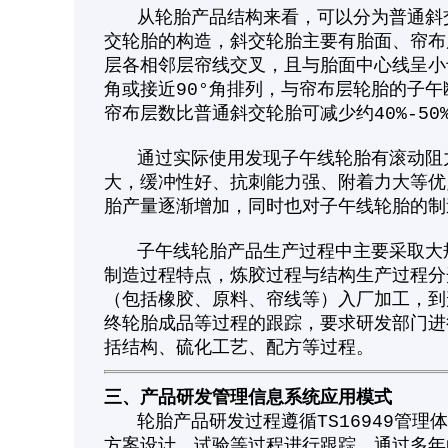
从轮胎产品结构来看，可以分为普通斜交
交轮胎的构造，斜交轮胎主要有胎面、帘布
层各相邻层帘线交叉，且与胎面中心线呈小于
角或接近90°角排列，与帘布层轮胎的子
帘布层数比普通斜交轮胎可减少约40%-50
通过实际使用发现子午线轮胎有滚动阻力
大，缓冲性好、抗刺能力强、附着力大等优
胎产量逐渐增加，同时也对子午线轮胎的制
子午线轮胎产品生产过程中主要采取大规
制造过程特点，炼胶过程与结构生产过程分
（包括橡胶、原料、帘线等）入厂加工，到
终轮胎成品等过程的跟踪，要求研发部门进
括结构、硫化工艺、配方等过程。
三、产品研发管理信息系统应用模式
轮胎产品研发过程遵循TS16949管理
方案设计、试验等过程进行跟踪。通过多年