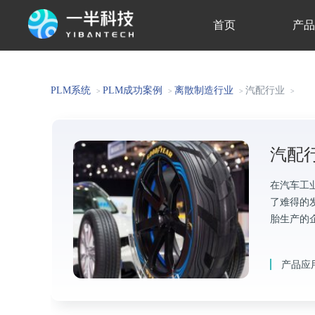
首页
产
关于我们
PLM系统
PLM成功案例
离散制造行业
汽配行业
>
>
>
>
汽配
在汽车工
了难得的
胎生产的
产品应